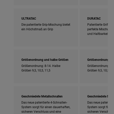
ULTRATAC
DURATAC
Die patentierte Grip-Mischung bietet
Patentierte Griffmi
ein Höchstmaß an Grip
perfekte Mischung a
und Haltbarkeit bie
Größenordnung und halbe Größen
Größenordnung und
Größenordnung: 8-14. Halbe
Größenordnung: 8-
Größen 9,5, 10,5, 11,5
Größen 9,5, 10,5, 11
Geschmiedete Metallschnallen
Geschmiedete Metal
Das neue patentierte 4-Schnallen-
Das neue patentiert
System sorgt für einen dauerhaften,
System sorgt für ei
sicheren Verschluss und eine
sicheren Verschlus