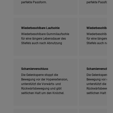
perfekte Passform.
perfekte Passform.
Wiederbesohlbare Laufsohle
Wiederbesohlbare 
Wiederbesohlbare Gummilaufsohle
Wiederbesohlbare 
für eine längere Lebensdauer des
für eine längere L
Stiefels auch nach Abnutzung
Stiefels auch nach
Scharnierverschluss
Scharnierverschlus
Die Gelenksperre stoppt die
Die Gelenksperre st
Bewegung vor der Hyperextension,
Bewegung vor der H
unterstützt die Vorwärts- und
unterstützt die Vor
Rückwärtsbewegung und gibt
Rückwärtsbewegung
seitlichen Halt um den Knöchel.
seitlichen Halt um 