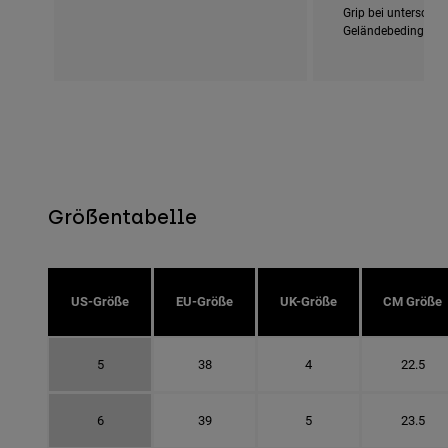
Grip bei unterschie
Geländebedingung
Größentabelle
US-Größe
EU-Größe
UK-Größe
CM Größe
5
38
4
22.5
6
39
5
23.5