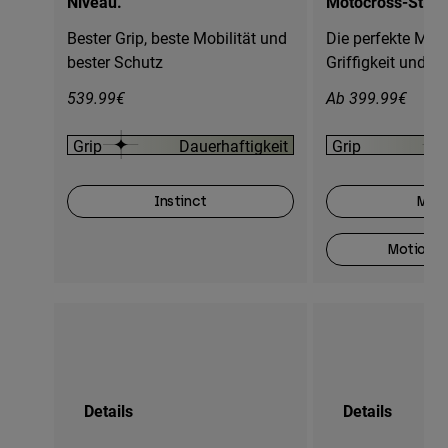
Niveau.
Motocross-Stiefe
Bester Grip, beste Mobilität und
Die perfekte Mis
bester Schutz
Griffigkeit und Ha
539.99€
Ab 399.99€
Grip
Dauerhaftigkeit
Grip
D
Instinct
Moti
Motion O
Details
Details