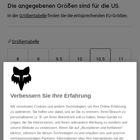
Jacken
Moto entdecken
Die angegebenen Größen sind für die US.
T-shirts
Socken
In der
Größentabelle
finden Sie die entsprechenden EU-Größen.
Hoodies und Pullover
Alle anzeigen
Product Help
Alle anzeigen
MTB entdecken
Motorradausrüstung Ratgeber
Größentabelle
Freizeitkleidung
Product Help
Zubehör
Helm-Pflegeanleitung
8
9
9.5
10
10.5
11
MTB Ratgeber
Tops
Stiefel-Pflegeanleitung
Hüte & Mützen
Hoodies und Pullover
ausgewählt
Helm-Pflegeanleitung
Taschen & Rucksäcke
11.5
12
13
14
Jacken
Socken
Hosen
Stickers
Verbessern Sie Ihre Erfahrung
Kurze Hosen
Sonstiges Zubehör
Farben -
Schwarz
Wir verwenden Cookies und andere Technologien, um Ihre Online-Erfahrung
Badehosen
zu optimieren. Sie helfen uns dabei, uns an Sie zu erinnern, Ihren Besuch zu
Alle anzeigen
personalisieren (z. B. um Ihren Warenkorb voll zu halten, Ihnen Geräte zu
Alle anzeigen
zeigen, die Sie interessieren, und Ihnen relevantere Werbung zu senden) und
unsere Website zu verbessern. Wenn Sie auf „Akzeptieren und fortfahren“
klicken, stimmen Sie diesen Technologien zu und erlauben uns und unseren
ausgewählt
vertrauenswürdigen Partnern, Informationen über Ihre Interaktionen mit der