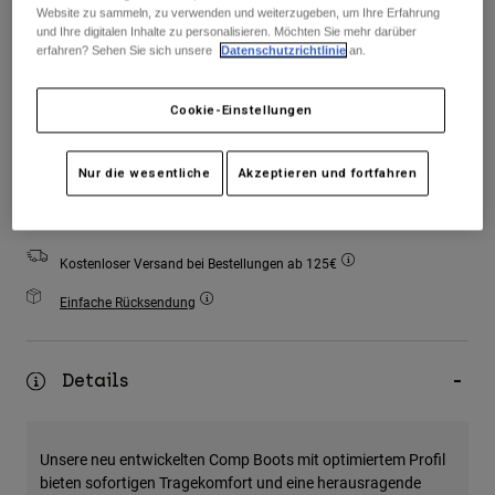
Zubehör
Website zu sammeln, zu verwenden und weiterzugeben, um Ihre Erfahrung
und Ihre digitalen Inhalte zu personalisieren. Möchten Sie mehr darüber
erfahren? Sehen Sie sich unsere
Datenschutzrichtlinie
an.
Alles in Accessoires
Taschen & Rucksäcke
Cookie-Einstellungen
Hüte & Mützen
Alle anzeigen
Zum Warenkorb hinzufügen
Nur die wesentliche
Akzeptieren und fortfahren
Kostenloser Versand bei Bestellungen ab 125€
Einfache Rücksendung
Details
Unsere neu entwickelten Comp Boots mit optimiertem Profil
bieten sofortigen Tragekomfort und eine herausragende