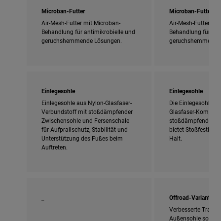
Microban-Futter
Microban-Futter
Air-Mesh-Futter mit Microban-
Air-Mesh-Futter mit
Behandlung für antimikrobielle und
Behandlung für ant
geruchshemmende Lösungen.
geruchshemmende 
Einlegesohle
Einlegesohle
Einlegesohle aus Nylon-Glasfaser-
Die Einlegesohle au
Verbundstoff mit stoßdämpfender
Glasfaser-Komposit
Zwischensohle und Fersenschale
stoßdämpfendem F
für Aufprallschutz, Stabilität und
bietet Stoßfestigkeit
Unterstützung des Fußes beim
Halt.
Auftreten.
_
Offroad-Variante
Verbesserte Traktio
Außensohle sorgt f