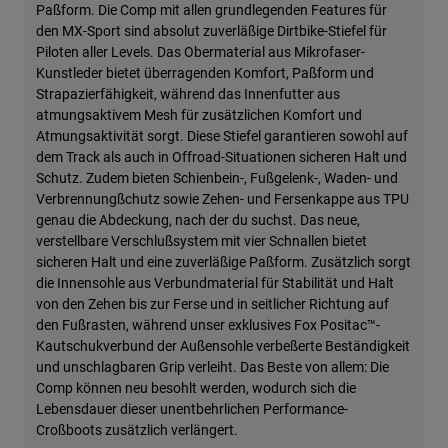
Paßform. Die Comp mit allen grundlegenden Features für
den MX-Sport sind absolut zuverläßige Dirtbike-Stiefel für
Piloten aller Levels. Das Obermaterial aus Mikrofaser-
Kunstleder bietet überragenden Komfort, Paßform und
Strapazierfähigkeit, während das Innenfutter aus
atmungsaktivem Mesh für zusätzlichen Komfort und
Atmungsaktivität sorgt. Diese Stiefel garantieren sowohl auf
dem Track als auch in Offroad-Situationen sicheren Halt und
Schutz. Zudem bieten Schienbein-, Fußgelenk-, Waden- und
Verbrennungßchutz sowie Zehen- und Fersenkappe aus TPU
genau die Abdeckung, nach der du suchst. Das neue,
verstellbare Verschlußsystem mit vier Schnallen bietet
sicheren Halt und eine zuverläßige Paßform. Zusätzlich sorgt
die Innensohle aus Verbundmaterial für Stabilität und Halt
von den Zehen bis zur Ferse und in seitlicher Richtung auf
den Fußrasten, während unser exklusives Fox Positac™-
Kautschukverbund der Außensohle verbeßerte Beständigkeit
und unschlagbaren Grip verleiht. Das Beste von allem: Die
Comp können neu besohlt werden, wodurch sich die
Lebensdauer dieser unentbehrlichen Performance-
Croßboots zusätzlich verlängert.