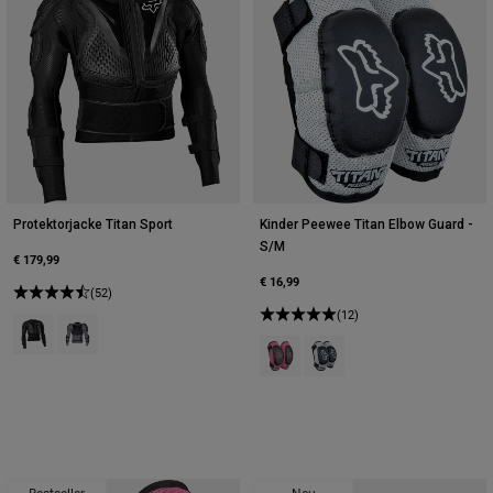
Protektorjacke Titan Sport
Kinder Peewee Titan Elbow Guard -
S/M
€ 179,99
€ 16,99
(52)
(12)
Product swatch type of Schwarz.
Product swatch type of Wolkengrau.
Product swatch type of Schwarz/
Product swatch type of Sch
Bestseller
Neu