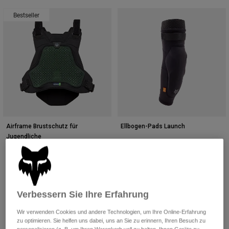
Bestseller
Airframe Brustschutz für
Ellbogen-Pads Launch
Jugendliche
€ 79,99
€ 169,99
(3)
(3)
Verbessern Sie Ihre Erfahrung
Wir verwenden Cookies und andere Technologien, um Ihre Online-Erfahrung
zu optimieren. Sie helfen uns dabei, uns an Sie zu erinnern, Ihren Besuch zu