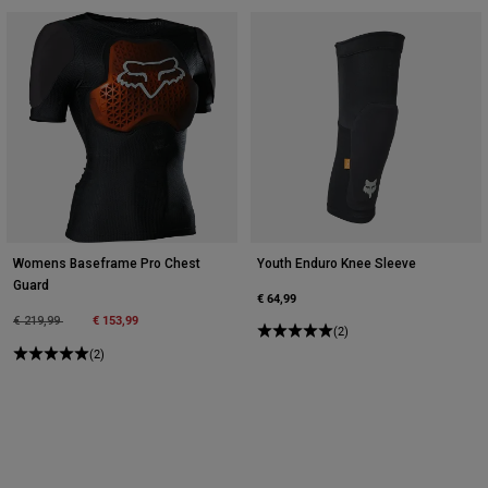
Womens Baseframe Pro Chest
Youth Enduro Knee Sleeve
Guard
€ 64,99
Price reduced from
to
€ 153,99
€ 219,99
(2)
(2)