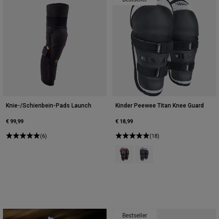
Knie-/Schienbein-Pads Launch
Kinder Peewee Titan Knee Guard
€ 99,99
€ 18,99
(6)
(18)
Product swatch type of Schwarz/
Product swatch type of Sch
Bestseller