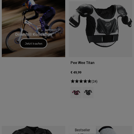
Downhill Kollektion
Jetzt kaufen
Pee Wee Titan
€ 49,99
(24)
Product swatch type of Schwarz/
Product swatch type of Sch
Bestseller