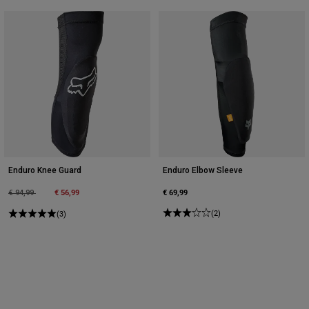
Enduro Knee Guard
Enduro Elbow Sleeve
Price reduced from
to
€ 56,99
€ 69,99
€ 94,99
(2)
(3)