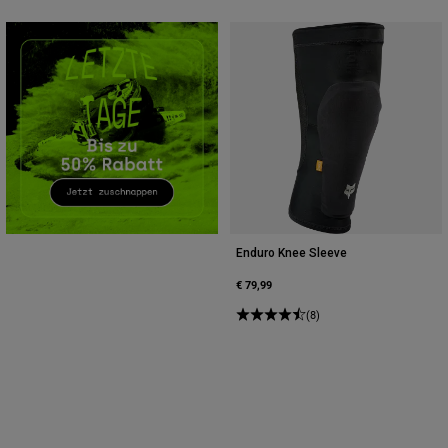
Zubehör
Alles in Accessoires
Taschen & Rucksäcke
Hüte & Mützen
Alle anzeigen
Enduro Knee Sleeve
€ 79,99
(8)