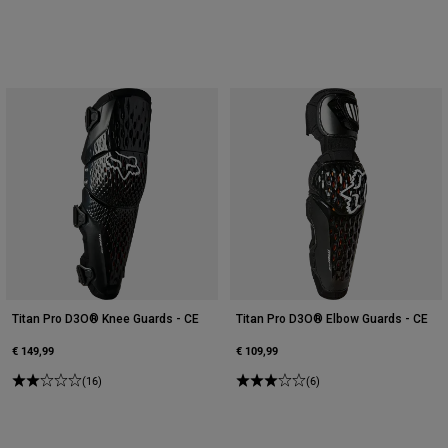
Titan Pro D3O® Knee Guards - CE
Titan Pro D3O® Elbow Guards - CE
€ 149,99
€ 109,99
(16)
(6)