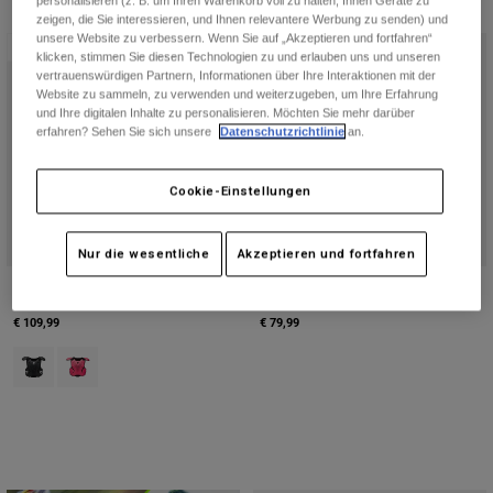
personalisieren (z. B. um Ihren Warenkorb voll zu halten, Ihnen Geräte zu
zeigen, die Sie interessieren, und Ihnen relevantere Werbung zu senden) und
unsere Website zu verbessern. Wenn Sie auf „Akzeptieren und fortfahren“
Neu
klicken, stimmen Sie diesen Technologien zu und erlauben uns und unseren
vertrauenswürdigen Partnern, Informationen über Ihre Interaktionen mit der
Website zu sammeln, zu verwenden und weiterzugeben, um Ihre Erfahrung
und Ihre digitalen Inhalte zu personalisieren. Möchten Sie mehr darüber
erfahren? Sehen Sie sich unsere
Datenschutzrichtlinie
an.
Cookie-Einstellungen
Nur die wesentliche
Akzeptieren und fortfahren
R3 Chest Guard
Titan Race Shorts
€ 109,99
€ 79,99
Product swatch type of Schwarz.
Product swatch type of Rosa.