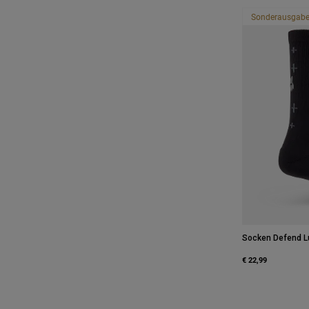
Sonderausgab
Socken Defend L
€ 22,99