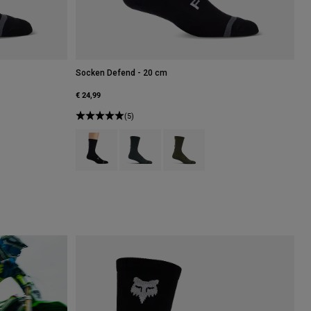
Socken Defend - 20 cm
€ 24,99
(5)
raun Zucker.
 type of Salbei Grün.
Product swatch type of Schwarz.
Product swatch type of Galaxy Blue.
Product swatch type of Olivgrün.