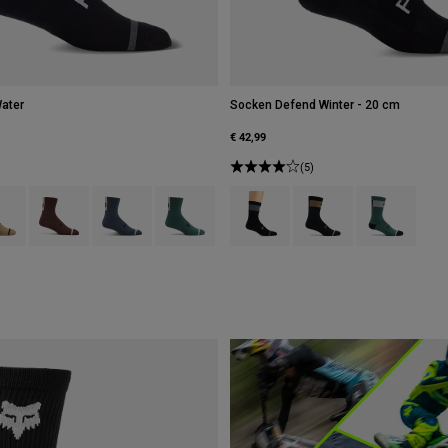
ater
Socken Defend Winter - 20 cm
€ 42,99
(5)
 type of Schwarz.
ct swatch type of Braun Zucker.
Product swatch type of Kakaobraun.
Product swatch type of Graphitgrau.
Product swatch type of Salbei Grün.
Product swatch type of Schwarz.
Product swatch type of B
Product swatch