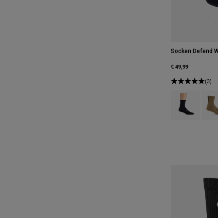
Socken Defend W
€ 49,99
(3)
Product swatch
Produ