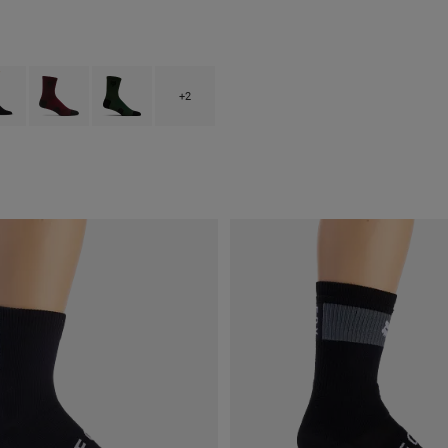
 type of Schwarz.
ct swatch type of Schwarz Camouflage.
Product swatch type of Dunkles Kastanienbraun.
Product swatch type of Efeugrün.
+2