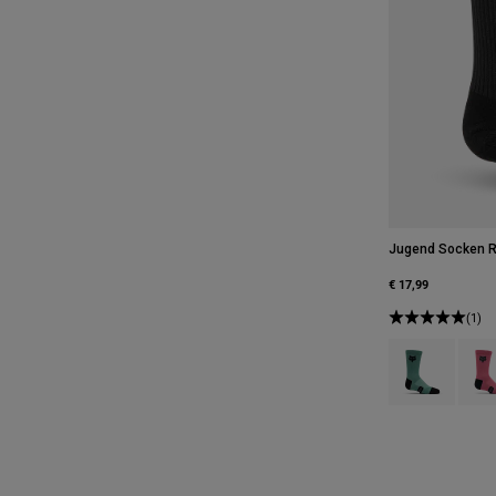
Jugend Socken R
€ 17,99
(1)
Product swatch 
Produ