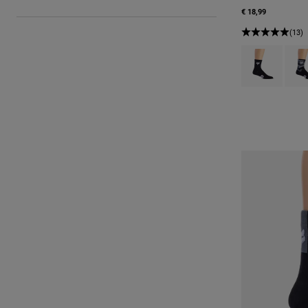
€ 18,99
(13)
Product swatch
Produ