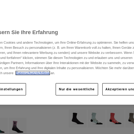
ern Sie Ihre Erfahrung
n Cookies und andere Technologien, um Ihre Online-Erfahrung zu optimieren. Sie helfen uns
rn, Ihren Besuch zu personalisieren (z. B. um Ihren Warenkorb voll zu halten, Ihnen Geräte z
ieren, und Ihnen relevantere Werbung zu senden) und unsere Website zu verbessern. Wenn S
 und fortfahren“ klicken, stimmen Sie diesen Technologien zu und erlauben uns und unseren
rdigen Partnern, Informationen über Ihre Interaktionen mit der Website zu sammeln, zu ve
n, um Ihre Erfahrung und Ihre digitalen Inhalte zu personalisieren. Möchten Sie mehr darübe
ch unsere
Datenschutzrichtlinie
an.
instellungen
Nur die wesentliche
Akzeptieren und
Socken
Flexair Merino 6" Socken
m
4
€ 29,99
Product swatch type of Schwarz.
Product swatch type of F
Product swatch
Prod
type of Tiefes Kobaltblau.
ct swatch type of Efeugrün.
Product swatch type of Lavender Drift.