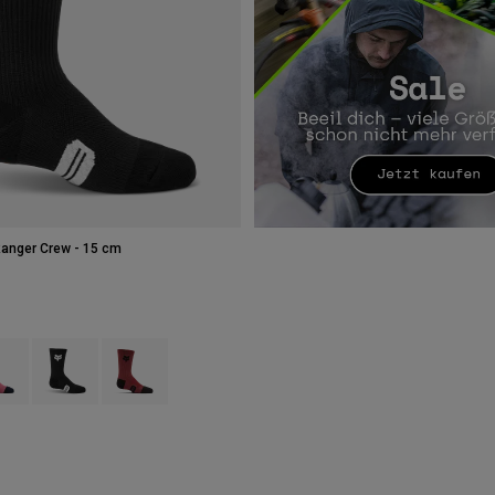
anger Crew - 15 cm
type of Arctic Blue.
ct swatch type of Berry.
Product swatch type of Schwarz.
Product swatch type of Rostbraun.