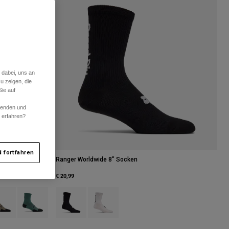
 dabei, uns an
u zeigen, die
ie auf
rwenden und
r erfahren?
 fortfahren
Ranger Worldwide 8" Socken
€ 20,99
rostblau.
 type of Neon-Pink.
uct swatch type of Muskatnussbraun.
Product swatch type of Salbei Grün.
Product swatch type of Schwarz.
Product swatch type of Weiß.