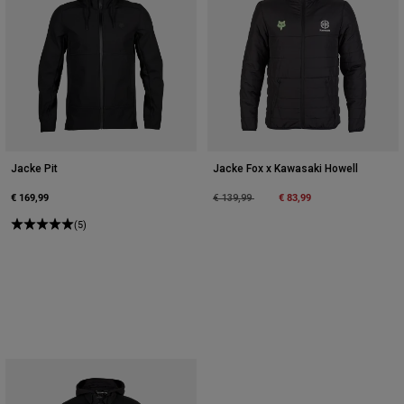
Jacke Pit
Jacke Fox x Kawasaki Howell
€ 169,99
Price reduced from
to
€ 83,99
€ 139,99
(5)