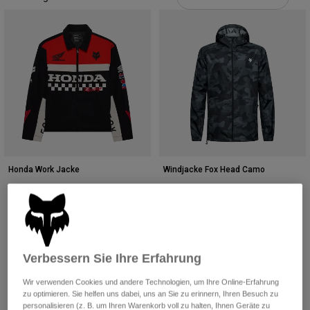
Hosen
Guards
Hosen
Hemden
Hosen
Brillen
Alle anzeigen
Handschuhe
Socken
Kurze Hosen
Alle anzeigen
Jacken
Jacken
Damen
Protektoren
T-Shirts & Tops
Handschuhe
Moto
Brillen
Hoodies und Pullover
Protektoren
Helme
Honda Work Jacke
Windjacke Fox Head Camo
Jacken
Socken
Jerseys
€ 249,99
€ 99,99
Hosen
Brillen
Hosen
(2)
(1)
Taschen & Zubehör
Shirts
Stiefel
Socken
Product swatch type of Schwarz.
Product swatch type of Sc
Product swatch type 
Alle anzeigen
Spare parts
Guards
Verbessern Sie Ihre Erfahrung
Zubehör
Handschuhe
Wir verwenden Cookies und andere Technologien, um Ihre Online-Erfahrung
Kinder
Brillen
zu optimieren. Sie helfen uns dabei, uns an Sie zu erinnern, Ihren Besuch zu
Ersatzteile
personalisieren (z. B. um Ihren Warenkorb voll zu halten, Ihnen Geräte zu