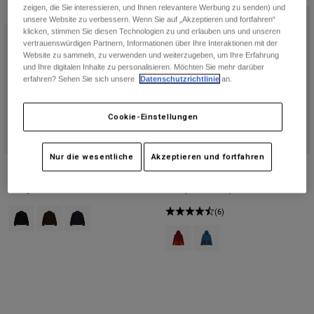
Jacken
zeigen, die Sie interessieren, und Ihnen relevantere Werbung zu senden) und
Moto entdecken
Neu
T-shirts
unsere Website zu verbessern. Wenn Sie auf „Akzeptieren und fortfahren“
Socken
klicken, stimmen Sie diesen Technologien zu und erlauben uns und unseren
Hoodies und Pullover
vertrauenswürdigen Partnern, Informationen über Ihre Interaktionen mit der
Alle anzeigen
Website zu sammeln, zu verwenden und weiterzugeben, um Ihre Erfahrung
Product Help
Alle anzeigen
MTB entdecken
und Ihre digitalen Inhalte zu personalisieren. Möchten Sie mehr darüber
erfahren? Sehen Sie sich unsere
Datenschutzrichtlinie
an.
Motorradausrüstung Ratgeber
Freizeitkleidung
Product Help
Zubehör
Helm-Pflegeanleitung
Cookie-Einstellungen
MTB Ratgeber
Tops
Stiefel-Pflegeanleitung
Hüte & Mützen
Nur die wesentliche
Akzeptieren und fortfahren
Hoodies und Pullover
Helm-Pflegeanleitung
Taschen & Rucksäcke
Fox Work Jacket
Windjacke Survivalist
Jacken
Socken
€ 149,99
Price reduced from
to
€ 71,99
€ 119,99
Hosen
Product swatch type of Schwarz.
Product swatch type of Kakaobraun.
Product swatch type of Mitternachtsblau.
Stickers
(6)
Kurze Hosen
Product swatch type of Rostbraun
Product swatch type of D
Sonstiges Zubehör
Badehosen
Alle anzeigen
Alle anzeigen