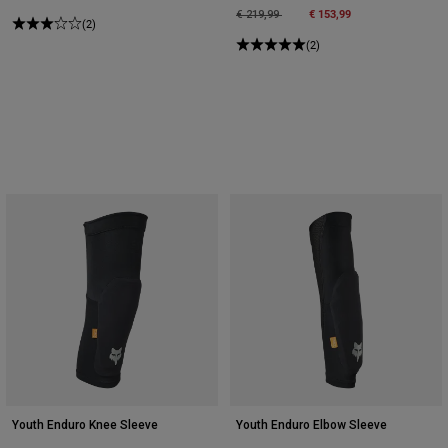
Price reduced from
to
€ 153,99
€ 219,99
(2)
(2)
Youth Enduro Knee Sleeve
Youth Enduro Elbow Sleeve