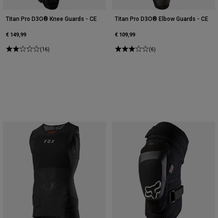
Titan Pro D3O® Knee Guards - CE
Titan Pro D3O® Elbow Guards - CE
€ 149,99
€ 109,99
(16)
(6)