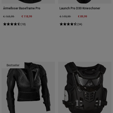
Ärmelloser Baseframe Pro
Launch Pro D30 Knieschoner
Price reduced from
to
€ 118,99
Price reduced from
to
€ 89,99
€ 169,99
€ 149,99
(18)
(34)
Bestseller