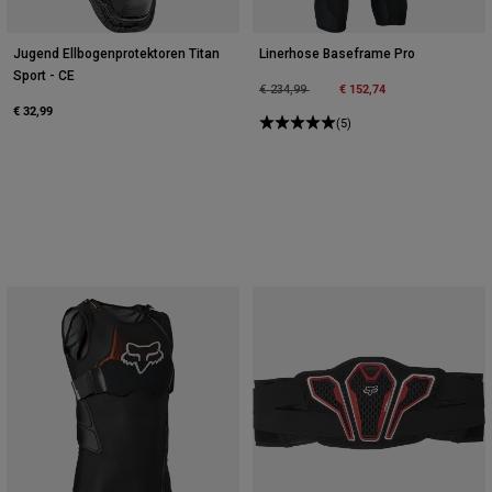
Jugend Ellbogenprotektoren Titan
Linerhose Baseframe Pro
Sport - CE
Price reduced from
to
€ 152,74
€ 234,99
€ 32,99
(5)