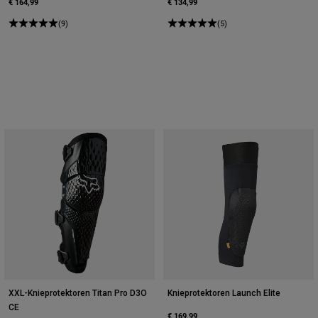
€ 164,99
€ 134,99
(9)
(5)
XXL-Knieprotektoren Titan Pro D3O
Knieprotektoren Launch Elite
CE
€ 169,99