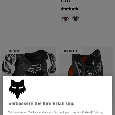
€ 49,99
(24)
Product swatch type of Schwarz/
Product swatch type of Sch
Bestseller
Bestseller
Verbessern Sie Ihre Erfahrung
Protektorweste Raptor - CE
Weicher Rückenprotektor
Raceframe Impact D3O® - CE
Wir verwenden Cookies und andere Technologien, um Ihre Online-Erfahrung
€ 244,99