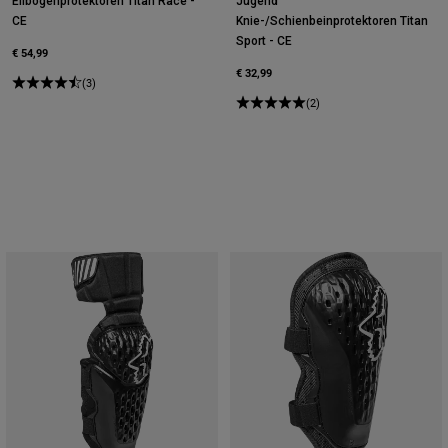
Ellbogenprotektoren Titan Race -
Jugend
CE
Knie-/Schienbeinprotektoren Titan
Sport - CE
€ 54,99
€ 32,99
(3)
(2)