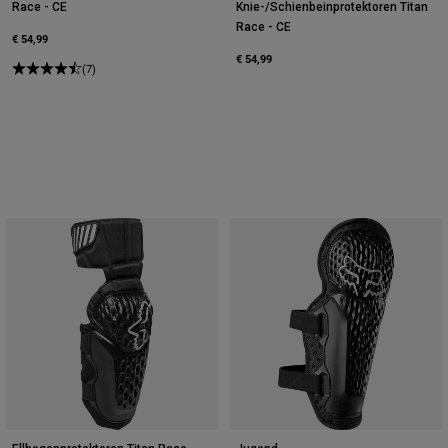
Race - CE
Knie-/Schienbeinprotektoren Titan
Race - CE
€ 54,99
€ 54,99
(7)