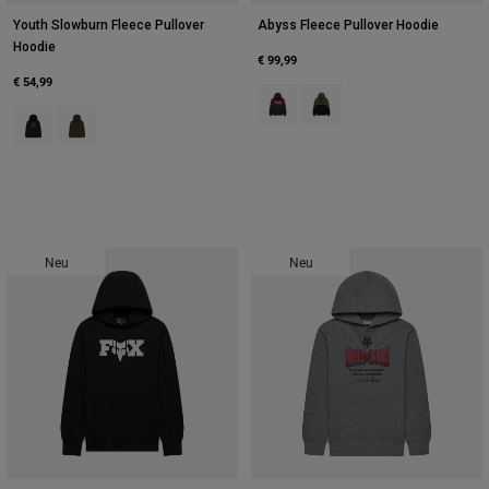
Youth Slowburn Fleece Pullover
Abyss Fleece Pullover Hoodie
Hoodie
€ 99,99
€ 54,99
Product swatch type of Dunkles K
Product swatch type of Oliv
Product swatch type of Schwarz.
Product swatch type of Olivgrün.
Neu
Neu