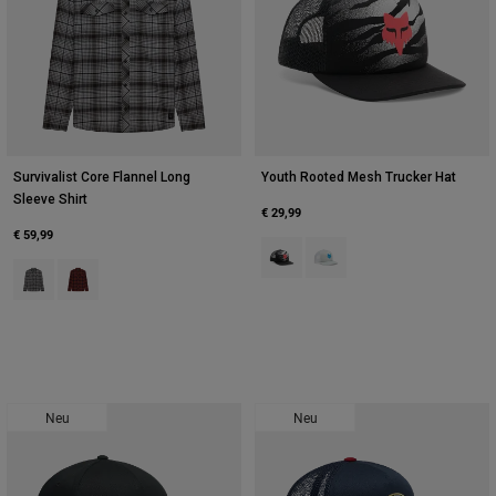
Survivalist Core Flannel Long
Youth Rooted Mesh Trucker Hat
Sleeve Shirt
€ 29,99
€ 59,99
Product swatch type of Schwarz.
Product swatch type of Hell
Product swatch type of Stahlgrau.
Product swatch type of Amber Scarlet.
Neu
Neu