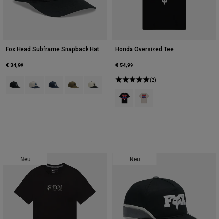
Fox Head Subframe Snapback Hat
Honda Oversized Tee
€ 34,99
€ 54,99
Product swatch type of Schwarz.
Product swatch type of Kreideweiß.
Product swatch type of Mitternachtsblau.
Product swatch type of Olivgrün.
Product swatch type of Pearl White.
(2)
Product swatch type of Schwarz.
Product swatch type of Off 
Neu
Neu