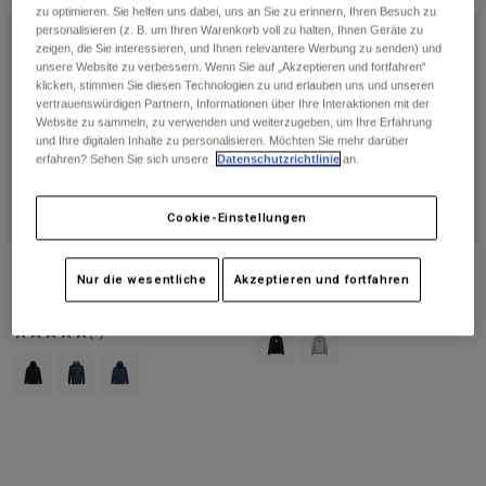
zu optimieren. Sie helfen uns dabei, uns an Sie zu erinnern, Ihren Besuch zu
Neu
personalisieren (z. B. um Ihren Warenkorb voll zu halten, Ihnen Geräte zu
zeigen, die Sie interessieren, und Ihnen relevantere Werbung zu senden) und
unsere Website zu verbessern. Wenn Sie auf „Akzeptieren und fortfahren“
klicken, stimmen Sie diesen Technologien zu und erlauben uns und unseren
vertrauenswürdigen Partnern, Informationen über Ihre Interaktionen mit der
Website zu sammeln, zu verwenden und weiterzugeben, um Ihre Erfahrung
und Ihre digitalen Inhalte zu personalisieren. Möchten Sie mehr darüber
erfahren? Sehen Sie sich unsere
Datenschutzrichtlinie
an.
Cookie-Einstellungen
Windjacke Fox Head Camo
Valiant Fleece Pullover Hoodie
Nur die wesentliche
Akzeptieren und fortfahren
€ 99,99
€ 79,99
(1)
Product swatch type of Schwarz.
Product swatch type of Hell
Product swatch type of Schwarz.
Product swatch type of Schwarz Camouflage.
Product swatch type of Mitternachtsblau.