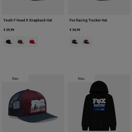
Youth F Head X Snapback Hat
Fox Racing Trucker Hat
€ 29,99
€ 34,99
Product swatch type of Schwarz.
Product swatch type of Olivgrün.
Product swatch type of Rot.
Product swatch type of Schwarz.
Product swatch type of Dun
Neu
Neu