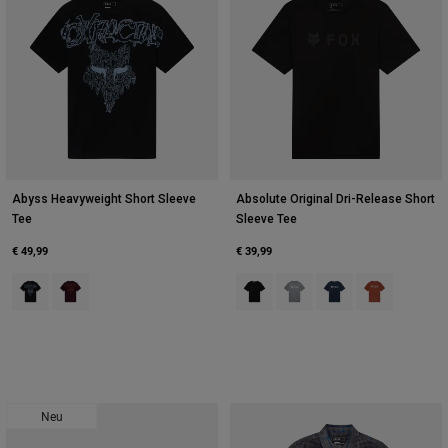
Abyss Heavyweight Short Sleeve
Absolute Original Dri-Release Short
Tee
Sleeve Tee
€ 49,99
€ 39,99
Product swatch type of Schwarz.
Product swatch type of Dunkles Kastanienbraun.
Product swatch type of Schwarz.
Product swatch type of Hei
Product swatch type 
Product swatch
Neu