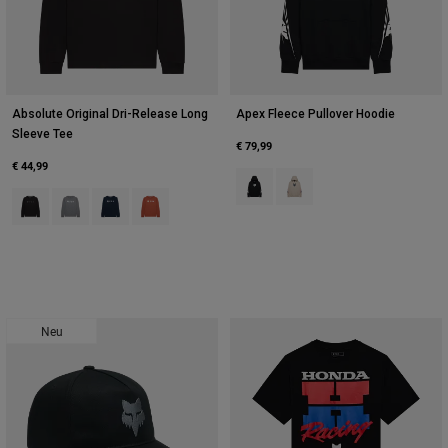
Absolute Original Dri-Release Long
Apex Fleece Pullover Hoodie
Sleeve Tee
€ 79,99
€ 44,99
Product swatch type of Schwarz.
Product swatch type of Kre
Product swatch type of Schwarz.
Product swatch type of Heidekraut Graphitgrau.
Product swatch type of Mitternachtsblau.
Product swatch type of Amber Scarlet.
Neu