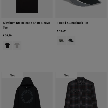
Slowburn Dri-Release Short Sleeve
F Head X Snapback Hat
Tee
€ 44,99
€ 39,99
Product swatch type of Adobe-Rot
Product swatch type of Sch
Product swatch type of Schwarz.
Product swatch type of Hellgrau.
Neu
Neu