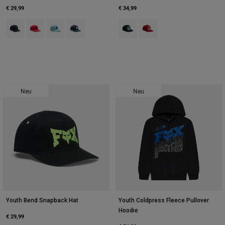
€ 29,99
€ 34,99
Product swatch type of Schwarz.
Product swatch type of Flammenrot.
Product swatch type of Eisiges Blau.
Product swatch type of Mitternachtsblau.
Product swatch type of Schwarz.
Product swatch type of Chil
Neu
Neu
Youth Bend Snapback Hat
Youth Coldpress Fleece Pullover
Hoodie
€ 29,99