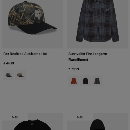
Fox Realtree Subframe Hat
Survivalist Fire Langarm
Flanellhemd
€ 44,99
€ 79,99
Product swatch type of Black/Multi.
Product swatch type of Multicolor/Green.
Product swatch type of Cognac G
Product swatch type of Dun
Product swatch type 
Neu
Neu