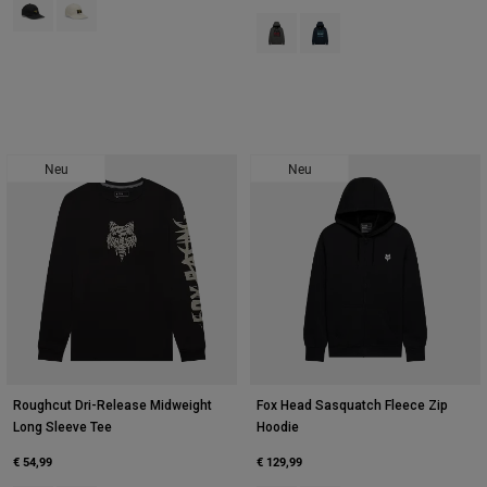
Product swatch type of Schwarz.
Product swatch type of Pearl White.
Product swatch type of Dunkles S
Product swatch type of Mit
Neu
Neu
Roughcut Dri-Release Midweight
Fox Head Sasquatch Fleece Zip
Long Sleeve Tee
Hoodie
€ 54,99
€ 129,99