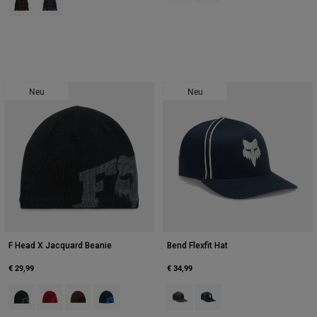
Neu
Neu
F Head X Jacquard Beanie
Bend Flexfit Hat
€ 29,99
€ 34,99
Product swatch type of Schwarz.
Product swatch type of Chili-Rot.
Product swatch type of Kaffee.
Product swatch type of Mitternachtsblau.
Product swatch type of Dunkles S
Product swatch type of Mit