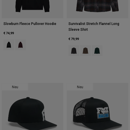
Slowburn Fleece Pullover Hoodie
Survivalist Stretch Flannel Long
Sleeve Shirt
€ 74,99
€ 79,99
Product swatch type of Schwarz.
Product swatch type of Dunkles Kastanienbraun.
Product swatch type of Schwarz.
Product swatch type of Bra
Product swatch type 
Neu
Neu