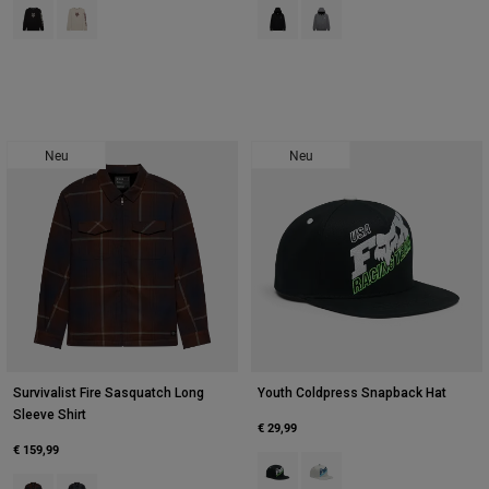
Product swatch type of Schwarz.
Product swatch type of Kreideweiß.
Product swatch type of Schwarz.
Product swatch type of Hei
Neu
Neu
Survivalist Fire Sasquatch Long
Youth Coldpress Snapback Hat
Sleeve Shirt
€ 29,99
€ 159,99
Product swatch type of Schwarz.
Product swatch type of Hell
Product swatch type of Dunkelbraun.
Product swatch type of Dunkles Schattengrau.