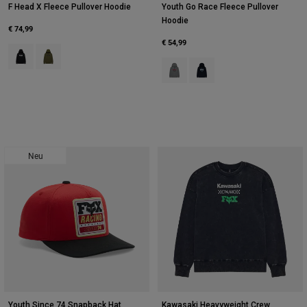
F Head X Fleece Pullover Hoodie
Youth Go Race Fleece Pullover
Hoodie
€ 74,99
€ 54,99
Product swatch type of Schwarz.
Product swatch type of Olivgrün.
Product swatch type of Heidekrau
Product swatch type of Mit
Neu
Youth Since 74 Snapback Hat
Kawasaki Heavyweight Crew