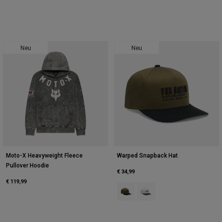
Neu
Neu
Moto-X Heavyweight Fleece
Warped Snapback Hat
Pullover Hoodie
€ 34,99
€ 119,99
Product swatch type of Olivgrün.
Product swatch type of Pear