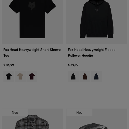
Fox Head Heavyweight Short Sleeve
Fox Head Heavyweight Fleece
Tee
Pullover Hoodie
€ 44,99
€ 89,99
Product swatch type of Schwarz.
Product swatch type of Kreideweiß.
Product swatch type of Dunkles Kastanienbraun.
Product swatch type of Schwarz.
Product swatch type of Kaf
Product swatch type 
Neu
Neu