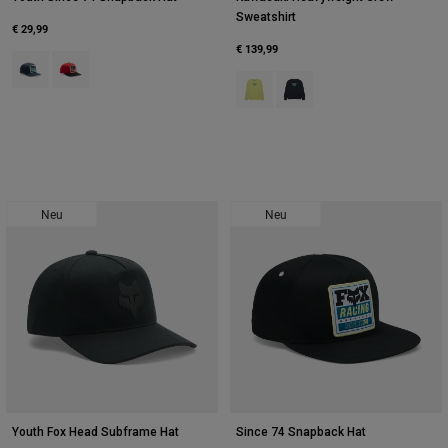
Sweatshirt
€ 29,99
€ 139,99
Product swatch type of Mitternachtsblau.
Product swatch type of Rot.
Product swatch type of Limoneng
Product swatch type of Mit
Neu
Neu
Youth Fox Head Subframe Hat
Since 74 Snapback Hat