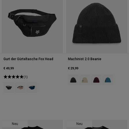
Gurt der Gürteltasche Fox Head
Machinist 2.0 Beanie
€ 49,99
€ 29,99
(1)
Product swatch type of Schwarz.
Product swatch type of Cre
Product swatch type 
Product swatch
Product swatch type of Schwarz.
Product swatch type of Braun Zucker.
Product swatch type of Dämmerungsblau.
Neu
Neu