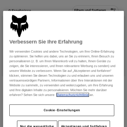
Hosen
Guards
Hosen
Hemden
9 Ergebnisse
Filtern und Sortieren
Hosen
Brillen
Alle anzeigen
Handschuhe
Socken
Kurze Hosen
Alle anzeigen
Jacken
Jacken
Damen
Verbessern Sie Ihre Erfahrung
Protektoren
Wir verwenden Cookies und andere Technologien, um Ihre Online-Erfahrung
T-Shirts & Tops
Handschuhe
Moto
zu optimieren. Sie helfen uns dabei, uns an Sie zu erinnern, Ihren Besuch zu
Brillen
personalisieren (z. B. um Ihren Warenkorb voll zu halten, Ihnen Geräte zu
Hoodies und Pullover
zeigen, die Sie interessieren, und Ihnen relevantere Werbung zu senden) und
Protektoren
Helme
unsere Website zu verbessern. Wenn Sie auf „Akzeptieren und fortfahren“
Jacken
Socken
klicken, stimmen Sie diesen Technologien zu und erlauben uns und unseren
Jerseys
Hosen
vertrauenswürdigen Partnern, Informationen über Ihre Interaktionen mit der
Brillen
Kapuzenpullover Legacy Jugend
Kapuzenpullover Absolute Jugend
Hosen
Website zu sammeln, zu verwenden und weiterzugeben, um Ihre Erfahrung
Taschen & Zubehör
Shirts
und Ihre digitalen Inhalte zu personalisieren. Möchten Sie mehr darüber
€ 49,99
Price reduced from
to
€ 34,99
€ 49,99
Stiefel
Socken
erfahren? Sehen Sie sich unsere
Datenschutzrichtlinie
an.
Alle anzeigen
(9)
(2)
Spare parts
Guards
Product swatch type of Schwarz.
Product swatch type of Schwarz/Rosa.
Product swatch type of Blau.
Product swatch type of Heidekraut Graphitgrau.
Product swatch type of Olivgrün.
Product swatch type of Schwarz.
Product swatch type of Blau
Product swatch type of
Product swatch ty
Zubehör
Cookie-Einstellungen
Handschuhe
Kinder
Brillen
Ersatzteile
Nur die wesentliche
Akzeptieren und fortfahren