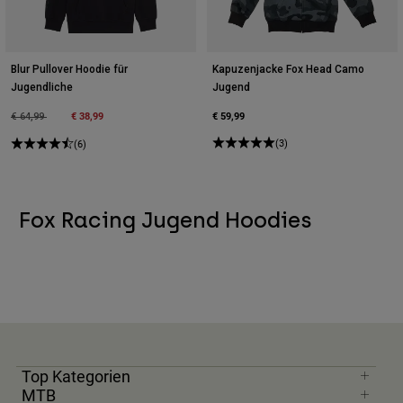
Blur Pullover Hoodie für
Kapuzenjacke Fox Head Camo
Jugendliche
Jugend
Price reduced from
to
€ 38,99
€ 59,99
€ 64,99
(3)
(6)
Fox Racing Jugend Hoodies
Top Kategorien
MTB