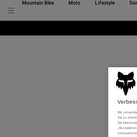
Mountain Bike
Moto
Lifestyle
So
Verbess
Wir verwende
Sie zu erinne
Sie interess
„Akzeptieren
vertrauenswü