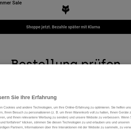
mmer Sale
Fox LAB Capsule Collection -
Jetzt kaufen
Bestellung prüfen
Sehen Sie Ihre Bestellung, auch wenn Sie kein registrierter
User sind. Geben Sie die Bestellnummer und die E-Mail-
ern Sie Ihre Erfahrung
Adresse ein, um den Bestellstatus zu überprüfen oder eine
Rücksendung zu starten.
n Cookies und andere Technologien, um Ihre Online-Erfahrung zu optimieren. Sie helfen uns
rn, Ihren Besuch zu personalisieren (z. B. um Ihren Warenkorb voll zu halten, Ihnen Geräte z
ieren, und Ihnen relevantere Werbung zu senden) und unsere Website zu verbessern. Wenn S
 und fortfahren“ klicken, stimmen Sie diesen Technologien zu und erlauben uns und unseren
rdigen Partnern, Informationen über Ihre Interaktionen mit der Website zu sammeln, zu ve