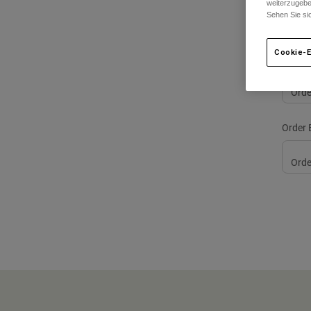
weiterzugebe
Sehen Sie si
Cookie-E
Order
Order 