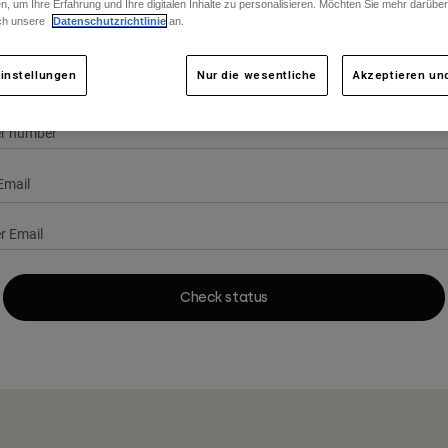
n, um Ihre Erfahrung und Ihre digitalen Inhalte zu personalisieren. Möchten Sie mehr darübe
ch unsere
Datenschutzrichtlinie
an.
instellungen
Nur die wesentliche
Akzeptieren und
 number
Email
Check status