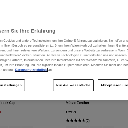
ern Sie Ihre Erfahrung
n Cookies und andere Technologien, um Ihre Online-Erfahrung zu optimieren. Sie helfen uns
rn, Ihren Besuch zu personalisieren (z. B. um Ihren Warenkorb voll zu halten, Ihnen Geräte z
ieren, und Ihnen relevantere Werbung zu senden) und unsere Website zu verbessern. Wenn S
 und fortfahren“ klicken, stimmen Sie diesen Technologien zu und erlauben uns und unseren
rdigen Partnern, Informationen über Ihre Interaktionen mit der Website zu sammeln, zu ve
n, um Ihre Erfahrung und Ihre digitalen Inhalte zu personalisieren. Möchten Sie mehr darübe
ch unsere
Datenschutzrichtlinie
an.
instellungen
Nur die wesentliche
Akzeptieren und
pback Cap
Mütze Zenther
m
9
€ 29,99
(7)