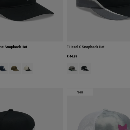
me Snapback Hat
F Head X Snapback Hat
€ 44,99
 type of Schwarz.
swatch type of Kreideweiß.
roduct swatch type of Mitternachtsblau.
Product swatch type of Olivgrün.
Product swatch type of Pearl White.
Product swatch type of Adobe-Rot.
Product swatch type of Sch
Neu