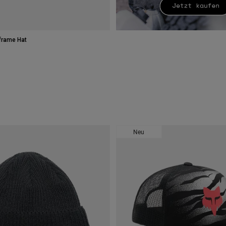
frame Hat
type of Black/Multi.
swatch type of Multicolor/Green.
Neu