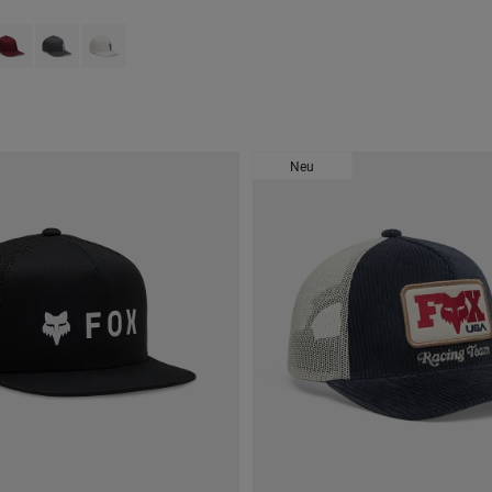
 type of Schwarz.
swatch type of Blau.
roduct swatch type of Dunkles Kastanienbraun.
Product swatch type of Dunkles Schattengrau.
Product swatch type of Pearl White.
Neu