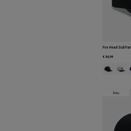
Fox Head Subfra
€ 34,99
Product swatch
Product 
P
Neu