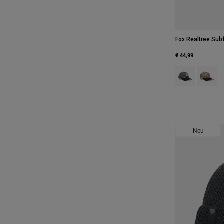
Fox Realtree Sub
€ 44,99
Product swatch 
Product 
Neu