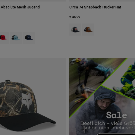
 Absolute Mesh Jugend
Circa 74 Snapback Trucker Hat
€ 44,99
Product swatch type of Mitternach
Product swatch type of Ambe
 type of Schwarz.
swatch type of Wolkengrau.
roduct swatch type of Flammenrot.
Product swatch type of Eisiges Blau.
Product swatch type of Mitternachtsblau.