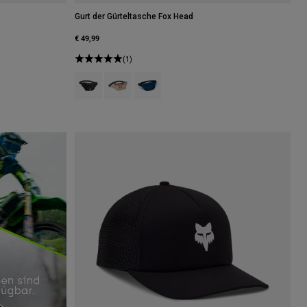
Gurt der Gürteltasche Fox Head
€ 49,99
tsblau.
r Scarlet.
(1)
Product swatch type of Schwarz.
Product swatch type of Braun Zucker.
Product swatch type of Dämmerungsbla