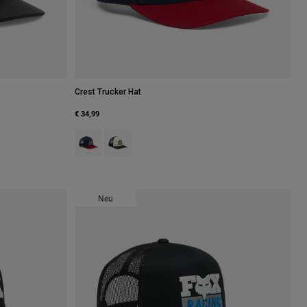
Crest Trucker Hat
€ 34,99
grau.
Product swatch type of Mitternachtsblau.
Product swatch type of Pearl White.
Neu