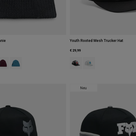
anie
Youth Rooted Mesh Trucker Hat
€ 29,99
 type of Schwarz.
swatch type of Creme.
roduct swatch type of Dunkles Kastanienbraun.
Product swatch type of Deep Blue.
Product swatch type of Schwarz.
Product swatch type of Hell
Neu