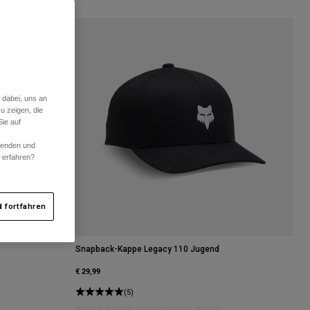
 dabei, uns an
u zeigen, die
ie auf
rwenden und
r erfahren?
 fortfahren
Snapback-Kappe Legacy 110 Jugend
€ 29,99
(5)