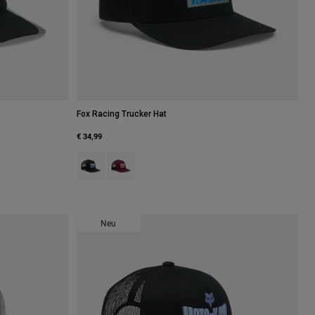
Fox Racing Trucker Hat
€ 34,99
warz.
Product swatch type of Schwarz.
Product swatch type of Dunkles Kastanienbrau
Neu