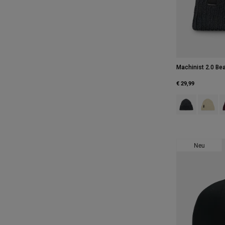
Machinist 2.0 Be
€ 29,99
Product swatch
Product 
P
Neu