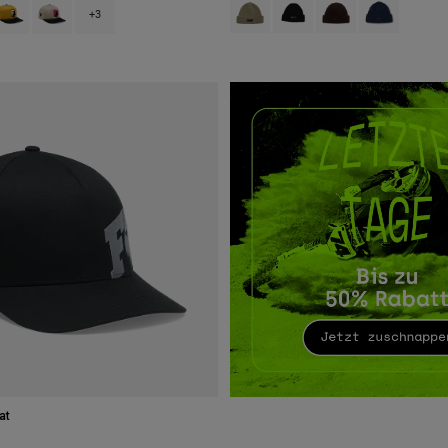
Product swatch type of Adobe-Rot.
Product swatch type of Sch
Product swatch type
Product swatc
 type of Adobe-Rot.
swatch type of Schwarz.
roduct swatch type of Bronze.
Product swatch type of Kreideweiß.
+3
at