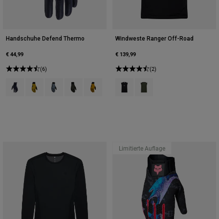
Handschuhe Defend Thermo
Windweste Ranger Off-Road
€ 44,99
€ 139,99
(6)
(2)
Product swatch type of Schwarz.
Product swatch type of Bronze.
Product swatch type of Graphitgrau.
Product swatch type of Efeugrün.
Product swatch type of Senfgelb.
Product swatch type of Schwarz.
Product swatch type of Efe
Limitierte Auflage