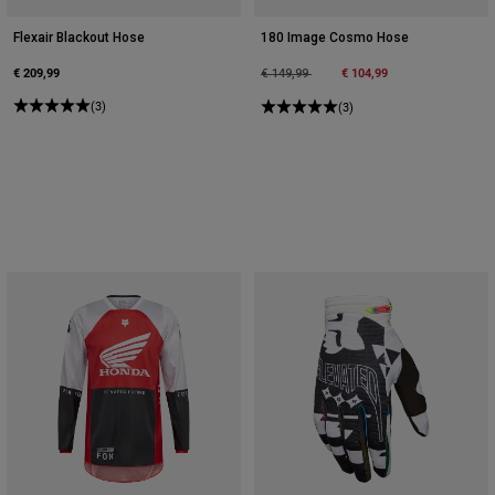
Flexair Blackout Hose
180 Image Cosmo Hose
€ 209,99
Price reduced from
to
€ 104,99
€ 149,99
(3)
(3)