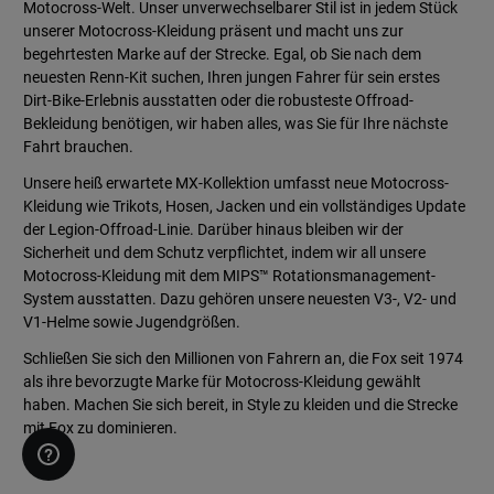
Motocross-Welt. Unser unverwechselbarer Stil ist in jedem Stück
unserer Motocross-Kleidung präsent und macht uns zur
begehrtesten Marke auf der Strecke. Egal, ob Sie nach dem
neuesten Renn-Kit suchen, Ihren jungen Fahrer für sein erstes
Dirt-Bike-Erlebnis ausstatten oder die robusteste Offroad-
Bekleidung benötigen, wir haben alles, was Sie für Ihre nächste
Fahrt brauchen.
Unsere heiß erwartete MX-Kollektion umfasst neue Motocross-
Kleidung wie Trikots, Hosen, Jacken und ein vollständiges Update
der Legion-Offroad-Linie. Darüber hinaus bleiben wir der
Sicherheit und dem Schutz verpflichtet, indem wir all unsere
Motocross-Kleidung mit dem MIPS™ Rotationsmanagement-
System ausstatten. Dazu gehören unsere neuesten V3-, V2- und
V1-Helme sowie Jugendgrößen.
Schließen Sie sich den Millionen von Fahrern an, die Fox seit 1974
als ihre bevorzugte Marke für Motocross-Kleidung gewählt
haben. Machen Sie sich bereit, in Style zu kleiden und die Strecke
mit Fox zu dominieren.