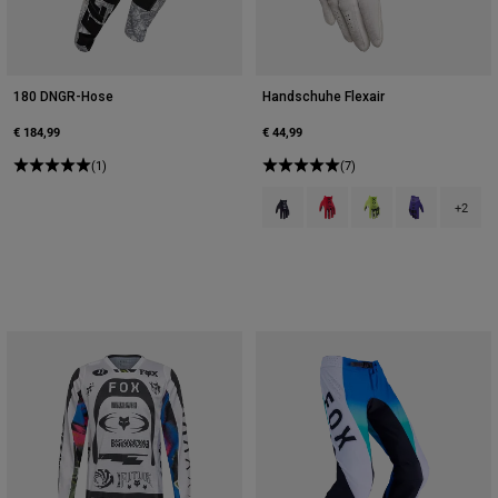
180 DNGR-Hose
Handschuhe Flexair
€ 184,99
€ 44,99
(1)
(7)
Product swatch type of Schwarz.
Product swatch type of Flu
Product swatch type 
Product swatch
+2