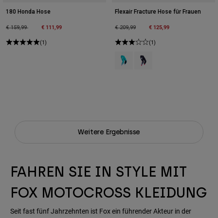
180 Honda Hose
Flexair Fracture Hose für Frauen
Price reduced from
to
€ 111,99
Price reduced from
to
€ 125,99
€ 159,99
€ 209,99
(1)
(1)
Product swatch type of Aqua Blau
Product swatch type of We
Weitere Ergebnisse
FAHREN SIE IN STYLE MIT
FOX MOTOCROSS KLEIDUNG
Seit fast fünf Jahrzehnten ist Fox ein führender Akteur in der