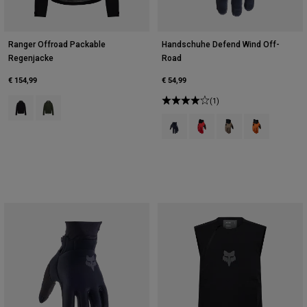
Ranger Offroad Packable
Handschuhe Defend Wind Off-
Regenjacke
Road
€ 154,99
€ 54,99
Product swatch type of Schwarz.
Product swatch type of Efeugrün.
(1)
Product swatch type of Schwarz.
Product swatch type of Flu
Product swatch type
Product swatch