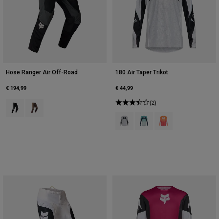
Hose Ranger Air Off-Road
180 Air Taper Trikot
€ 194,99
€ 44,99
Product swatch type of Schwarz/Grau.
Product swatch type of Purple Dusk.
(2)
Product swatch type of Schwarz/
Product swatch type of Fro
Product swatch type 