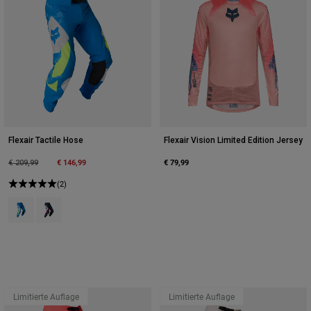
Flexair Tactile Hose
Flexair Vision Limited Edition Jersey
Price reduced from
to
€ 146,99
€ 79,99
€ 209,99
(2)
Product swatch type of Blaues Juwel.
Product swatch type of Weiß.
Limitierte Auflage
Limitierte Auflage