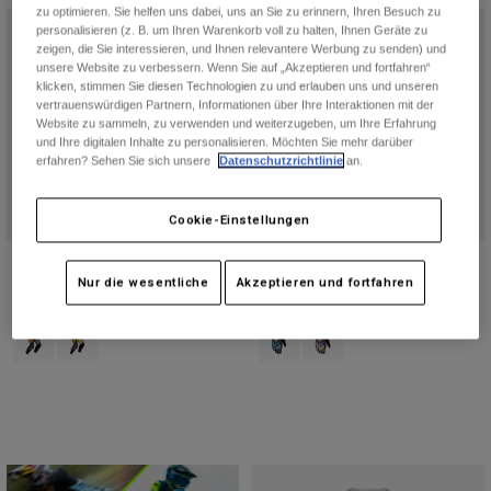
zu optimieren. Sie helfen uns dabei, uns an Sie zu erinnern, Ihren Besuch zu
personalisieren (z. B. um Ihren Warenkorb voll zu halten, Ihnen Geräte zu
zeigen, die Sie interessieren, und Ihnen relevantere Werbung zu senden) und
unsere Website zu verbessern. Wenn Sie auf „Akzeptieren und fortfahren“
klicken, stimmen Sie diesen Technologien zu und erlauben uns und unseren
vertrauenswürdigen Partnern, Informationen über Ihre Interaktionen mit der
Website zu sammeln, zu verwenden und weiterzugeben, um Ihre Erfahrung
und Ihre digitalen Inhalte zu personalisieren. Möchten Sie mehr darüber
erfahren? Sehen Sie sich unsere
Datenschutzrichtlinie
an.
Cookie-Einstellungen
180 Image Print Hose
180 Image Print Handschuhe
Nur die wesentliche
Akzeptieren und fortfahren
Price reduced from
to
€ 108,49
Price reduced from
to
€ 22,49
€ 154,99
€ 29,99
Product swatch type of Arctic Blue.
Product swatch type of Birnengelb.
Product swatch type of Galaxy Blu
Product swatch type of Pfla