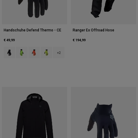
Handschuhe Defend Thermo - CE
Ranger Ex Offroad Hose
€ 49,99
€ 194,99
Product swatch type of Schwarz.
Product swatch type of Day Glo Grün.
Product swatch type of Fluoreszierendes Orange.
Product swatch type of Fluoreszierendes Gelb.
+2