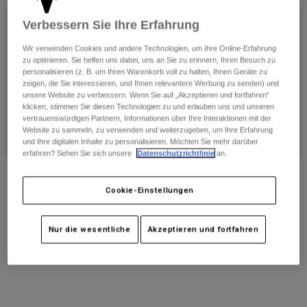
Hosen
Guards
Hosen
Hemden
Verbessern Sie Ihre Erfahrung
Hosen
Brillen
Alle anzeigen
Wir verwenden Cookies und andere Technologien, um Ihre Online-Erfahrung
Handschuhe
Socken
zu optimieren. Sie helfen uns dabei, uns an Sie zu erinnern, Ihren Besuch zu
Kurze Hosen
personalisieren (z. B. um Ihren Warenkorb voll zu halten, Ihnen Geräte zu
Alle anzeigen
Jacken
zeigen, die Sie interessieren, und Ihnen relevantere Werbung zu senden) und
unsere Website zu verbessern. Wenn Sie auf „Akzeptieren und fortfahren“
Jacken
Damen
klicken, stimmen Sie diesen Technologien zu und erlauben uns und unseren
Protektoren
vertrauenswürdigen Partnern, Informationen über Ihre Interaktionen mit der
T-Shirts & Tops
Handschuhe
Website zu sammeln, zu verwenden und weiterzugeben, um Ihre Erfahrung
Moto
und Ihre digitalen Inhalte zu personalisieren. Möchten Sie mehr darüber
Brillen
Hoodies und Pullover
erfahren? Sehen Sie sich unsere
Datenschutzrichtlinie
an.
Protektoren
Helme
Ridgeway Lite Jacke für Frauen
Windjacke Survivalist Damen
Jacken
Socken
Jerseys
€ 139,99
€ 119,99
Cookie-Einstellungen
Hosen
Brillen
Hosen
(1)
(1)
Taschen & Zubehör
Shirts
Stiefel
Socken
Product swatch type of Schwarz.
Product swatch type of Mili
Nur die wesentliche
Akzeptieren und fortfahren
Alle anzeigen
Spare parts
Guards
Zubehör
Handschuhe
Kinder
Brillen
Ersatzteile