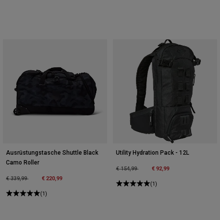
Ausrüstungstasche Shuttle Black
Utility Hydration Pack - 12L
Camo Roller
Price reduced from
to
€ 92,99
€ 154,99
Price reduced from
to
€ 220,99
€ 339,99
(1)
(1)