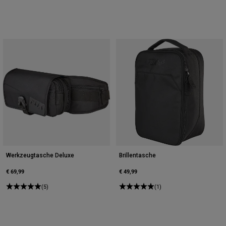
Werkzeugtasche Deluxe
Brillentasche
€ 69,99
€ 49,99
(5)
(1)