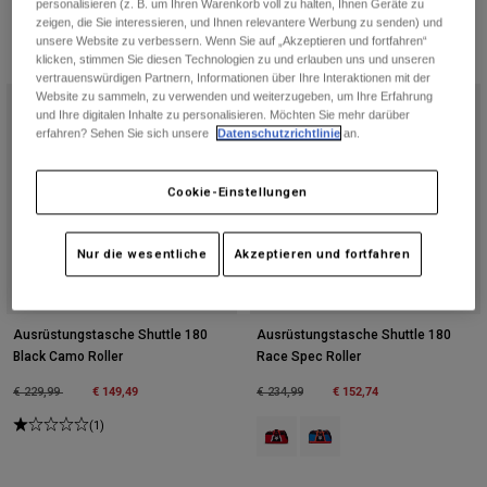
personalisieren (z. B. um Ihren Warenkorb voll zu halten, Ihnen Geräte zu
Jacken
Moto entdecken
T-shirts
zeigen, die Sie interessieren, und Ihnen relevantere Werbung zu senden) und
unsere Website zu verbessern. Wenn Sie auf „Akzeptieren und fortfahren“
Socken
Hoodies und Pullover
klicken, stimmen Sie diesen Technologien zu und erlauben uns und unseren
Alle anzeigen
vertrauenswürdigen Partnern, Informationen über Ihre Interaktionen mit der
Product Help
Alle anzeigen
MTB entdecken
Website zu sammeln, zu verwenden und weiterzugeben, um Ihre Erfahrung
und Ihre digitalen Inhalte zu personalisieren. Möchten Sie mehr darüber
erfahren? Sehen Sie sich unsere
Datenschutzrichtlinie
an.
Motorradausrüstung Ratgeber
Freizeitkleidung
Product Help
Zubehör
Helm-Pflegeanleitung
Cookie-Einstellungen
MTB Ratgeber
Tops
Stiefel-Pflegeanleitung
Hüte & Mützen
Hoodies und Pullover
Helm-Pflegeanleitung
Nur die wesentliche
Akzeptieren und fortfahren
Taschen & Rucksäcke
Jacken
Socken
Hosen
Stickers
Ausrüstungstasche Shuttle 180
Ausrüstungstasche Shuttle 180
Kurze Hosen
Black Camo Roller
Race Spec Roller
Sonstiges Zubehör
Badehosen
Price reduced from
to
€ 149,49
Price reduced from
to
€ 152,74
€ 229,99
€ 234,99
Alle anzeigen
Alle anzeigen
(1)
Product swatch type of Fluoreszie
Product swatch type of Ech