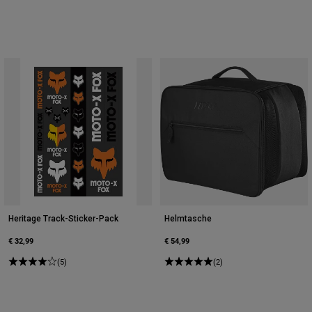
Heritage Track-Sticker-Pack
Helmtasche
€ 32,99
€ 54,99
(5)
(2)