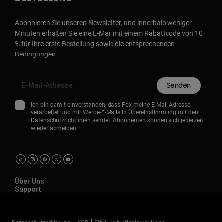
Zubehör
Abonnieren Sie unseren Newsletter, und innerhalb weniger
Alles in Accessoires
Minuten erhalten Sie eine E-Mail mit einem Rabattcode von 10
% für Ihre erste Bestellung sowie die entsprechenden
Taschen & Rucksäcke
Bedingungen.
Hüte & Mützen
Alle anzeigen
Senden
Ich bin damit einverstanden, dass Fox meine E-Mail-Adresse
verarbeitet und mir Werbe-E-Mails in Übereinstimmung mit den
Datenschutzrichtlinien
sendet. Abonnenten können sich jederzeit
wieder abmelden.
Über Uns
Support
Datenschutzerklärung
AGB
Ethik-/Whistleblower-Kanal