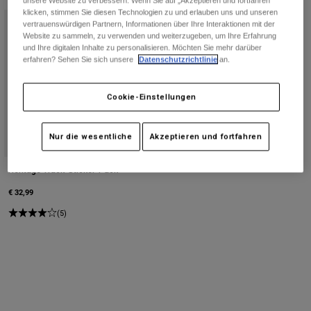
unsere Website zu verbessern. Wenn Sie auf „Akzeptieren und fortfahren“
Hosen
klicken, stimmen Sie diesen Technologien zu und erlauben uns und unseren
Guards
Hosen
Hemden
vertrauenswürdigen Partnern, Informationen über Ihre Interaktionen mit der
Hosen
Brillen
Website zu sammeln, zu verwenden und weiterzugeben, um Ihre Erfahrung
Alle anzeigen
und Ihre digitalen Inhalte zu personalisieren. Möchten Sie mehr darüber
Handschuhe
Socken
erfahren? Sehen Sie sich unsere
Datenschutzrichtlinie
an.
Kurze Hosen
Alle anzeigen
Jacken
Cookie-Einstellungen
Jacken
Damen
Protektoren
T-Shirts & Tops
Handschuhe
Moto
Nur die wesentliche
Akzeptieren und fortfahren
Brillen
Hoodies und Pullover
Protektoren
Helme
Heritage Track-Sticker-Pack
Jacken
Socken
Jerseys
€ 32,99
Hosen
Brillen
Hosen
(5)
Taschen & Zubehör
Shirts
Stiefel
Socken
Alle anzeigen
Spare parts
Guards
Zubehör
Handschuhe
Kinder
Brillen
Ersatzteile