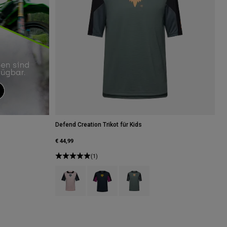
Defend Creation Trikot für Kids
€ 44,99
(1)
Product swatch type of Rosarot.
Product swatch type of Galaxy Blue.
Product swatch type of Salbei Grü