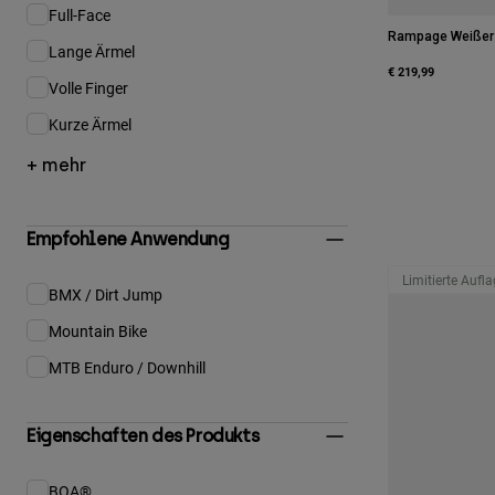
Full-Face
Eingrenzen nach Produktstil: Full-Face
Rampage Weißer
Lange Ärmel
Eingrenzen nach Produktstil: Lange Ärmel
€ 219,99
Volle Finger
Eingrenzen nach Produktstil: Volle Finger
Kurze Ärmel
Eingrenzen nach Produktstil: Kurze Ärmel
+ mehr
Empfohlene Anwendung
Limitierte Aufl
BMX / Dirt Jump
Eingrenzen nach Empfohlene Anwendung: BMX / Dirt Jump
Mountain Bike
Eingrenzen nach Empfohlene Anwendung: Mountain Bike
MTB Enduro / Downhill
Eingrenzen nach Empfohlene Anwendung: MTB Enduro / Downhill
Eigenschaften des Produkts
BOA®