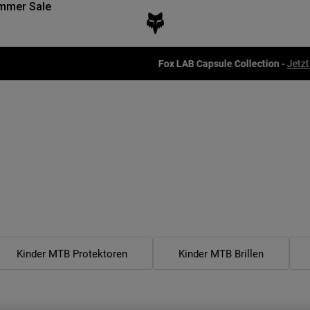
mmer Sale
Fox LAB Capsule Collection -
Jetzt kaufen
Kinder MTB Protektoren
Kinder MTB Brillen