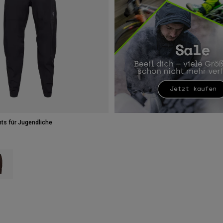
ts für Jugendliche
 type of Schwarz.
ct swatch type of Kakaobraun.