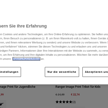
ern Sie Ihre Erfahrung
n Cookies und andere Technologien, um Ihre Online-Erfahrung zu optimieren. Sie helfen uns
rn, Ihren Besuch zu personalisieren (z. B. um Ihren Warenkorb voll zu halten, Ihnen Geräte z
ieren, und Ihnen relevantere Werbung zu senden) und unsere Website zu verbessern. Wenn S
 und fortfahren“ klicken, stimmen Sie diesen Technologien zu und erlauben uns und unseren
rdigen Partnern, Informationen über Ihre Interaktionen mit der Website zu sammeln, zu ve
n, um Ihre Erfahrung und Ihre digitalen Inhalte zu personalisieren. Möchten Sie mehr darübe
ch unsere
Datenschutzrichtlinie
an.
instellungen
Nur die wesentliche
Akzeptieren und
age Print für Jugendliche
Ranger Image Print Trikot für Kids
m
,99
Price reduced from
to
€ 22,74
€ 34,99
type of Arctic Blue.
ct swatch type of Pflaume Violett.
(2)