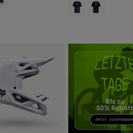
Product swatch type of Arctic Blue.
Product swatch type of P