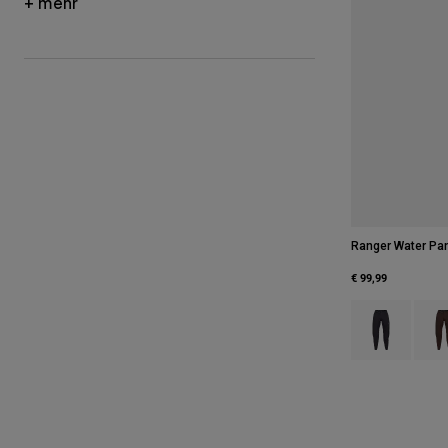
+ mehr
Ranger Water Pan
€ 99,99
Product swatch
Produ