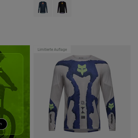
flaume Violett.
Product swatch type of Arctic Blue.
Product swatch type of Pflaume Violett.
Limitierte Auflage