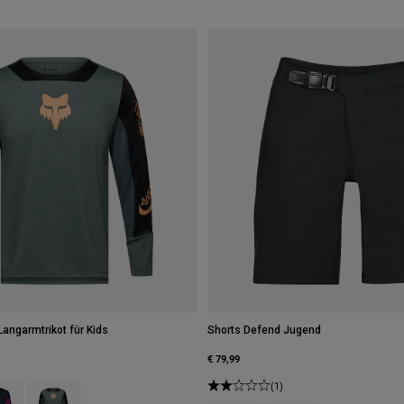
Langarmtrikot für Kids
Shorts Defend Jugend
€ 79,99
type of Rosarot.
ct swatch type of Galaxy Blue.
Product swatch type of Salbei Grün.
(1)