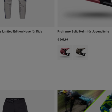
 Limited Edition Hose für Kids
Proframe Solid Helm für Jugendliche
€ 269,99
Product swatch type of Berry.
Product swatch type of