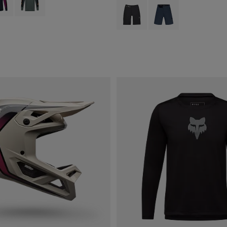
Product swatch type of Schwarz.
Product swatch type of G