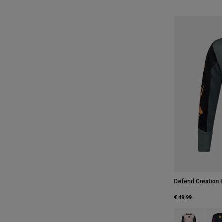
Defend Creation 
€ 49,99
Product swatch 
Produ