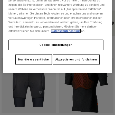
Hosen
personalisieren (z. B. um Ihren Warenkorb voll zu halten, Ihnen Geräte zu
zeigen, die Sie interessieren, und Ihnen relevantere Werbung zu senden) und
Guards
Hosen
Hemden
unsere Website zu verbessern. Wenn Sie auf „Akzeptieren und fortfahren“
Hosen
Brillen
klicken, stimmen Sie diesen Technologien zu und erlauben uns und unseren
Alle anzeigen
vertrauenswürdigen Partnern, Informationen über Ihre Interaktionen mit der
Handschuhe
Socken
Website zu sammeln, zu verwenden und weiterzugeben, um Ihre Erfahrung
Brustpanzer
K
Kurze Hosen
und Ihre digitalen Inhalte zu personalisieren. Möchten Sie mehr darüber
Alle anzeigen
Jacken
erfahren? Sehen Sie sich unsere
Datenschutzrichtlinie
an.
Jacken
Damen
Protektoren
Cookie-Einstellungen
T-Shirts & Tops
Handschuhe
Moto
2 Ergebnisse
Filtern und Sortieren
Brillen
Hoodies und Pullover
Nur die wesentliche
Akzeptieren und fortfahren
Protektoren
Helme
Jacken
Socken
Jerseys
Hosen
Brillen
Hosen
Taschen & Zubehör
Shirts
Stiefel
Socken
Alle anzeigen
Spare parts
Guards
Zubehör
Handschuhe
Kinder
Brillen
Ersatzteile