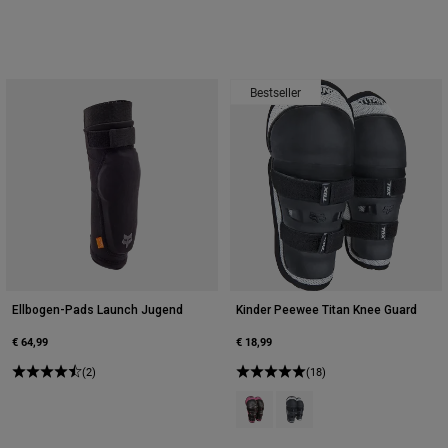
Bestseller
Ellbogen-Pads Launch Jugend
Kinder Peewee Titan Knee Guard
€ 64,99
€ 18,99
(2)
(18)
Product swatch type of Schwarz/
Product swatch type of Sch