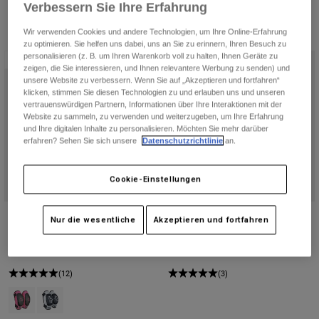
Verbessern Sie Ihre Erfahrung
Jacken
Moto entdecken
T-shirts
Socken
Wir verwenden Cookies und andere Technologien, um Ihre Online-Erfahrung
Hoodies und Pullover
zu optimieren. Sie helfen uns dabei, uns an Sie zu erinnern, Ihren Besuch zu
Alle anzeigen
personalisieren (z. B. um Ihren Warenkorb voll zu halten, Ihnen Geräte zu
Product Help
Alle anzeigen
Bestseller
Bestseller
MTB entdecken
zeigen, die Sie interessieren, und Ihnen relevantere Werbung zu senden) und
unsere Website zu verbessern. Wenn Sie auf „Akzeptieren und fortfahren“
Motorradausrüstung Ratgeber
klicken, stimmen Sie diesen Technologien zu und erlauben uns und unseren
vertrauenswürdigen Partnern, Informationen über Ihre Interaktionen mit der
Freizeitkleidung
Product Help
Zubehör
Helm-Pflegeanleitung
Website zu sammeln, zu verwenden und weiterzugeben, um Ihre Erfahrung
und Ihre digitalen Inhalte zu personalisieren. Möchten Sie mehr darüber
MTB Ratgeber
Tops
erfahren? Sehen Sie sich unsere
Datenschutzrichtlinie
an.
Stiefel-Pflegeanleitung
Hüte & Mützen
Hoodies und Pullover
Helm-Pflegeanleitung
Taschen & Rucksäcke
Cookie-Einstellungen
Jacken
Socken
Hosen
Stickers
Kinder Peewee Titan Elbow Guard -
Airframe Brustschutz für
Nur die wesentliche
Akzeptieren und fortfahren
Kurze Hosen
S/M
Jugendliche
Sonstiges Zubehör
Badehosen
€ 16,99
€ 169,99
Alle anzeigen
Alle anzeigen
(12)
(3)
Product swatch type of Schwarz/Rosa.
Product swatch type of Schwarz/Silber.