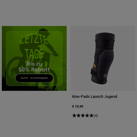
Zubehör
Alles in Accessoires
Taschen & Rucksäcke
Hüte & Mützen
Alle anzeigen
Knie-Pads Launch Jugend
€ 74,99
(4)