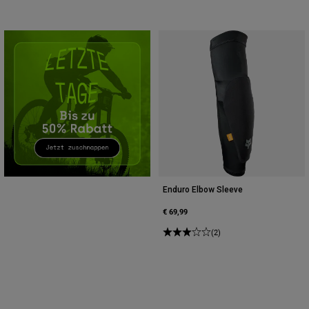
Zubehör
Alles in Accessoires
Taschen & Rucksäcke
Hüte & Mützen
Alle anzeigen
Enduro Elbow Sleeve
€ 69,99
(2)