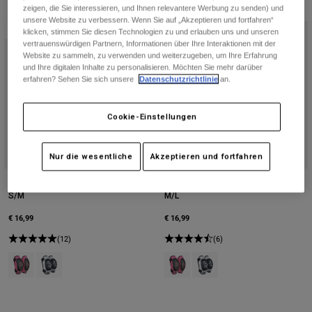
Jacken
zeigen, die Sie interessieren, und Ihnen relevantere Werbung zu senden) und
Moto entdecken
T-shirts
unsere Website zu verbessern. Wenn Sie auf „Akzeptieren und fortfahren“
Socken
Bestseller
Bestseller
klicken, stimmen Sie diesen Technologien zu und erlauben uns und unseren
Hoodies und Pullover
vertrauenswürdigen Partnern, Informationen über Ihre Interaktionen mit der
Alle anzeigen
Website zu sammeln, zu verwenden und weiterzugeben, um Ihre Erfahrung
Product Help
Alle anzeigen
MTB entdecken
und Ihre digitalen Inhalte zu personalisieren. Möchten Sie mehr darüber
erfahren? Sehen Sie sich unsere
Datenschutzrichtlinie
an.
Motorradausrüstung Ratgeber
Freizeitkleidung
Product Help
Zubehör
Helm-Pflegeanleitung
Cookie-Einstellungen
MTB Ratgeber
Tops
Stiefel-Pflegeanleitung
Hüte & Mützen
Nur die wesentliche
Akzeptieren und fortfahren
Hoodies und Pullover
Helm-Pflegeanleitung
Taschen & Rucksäcke
Jacken
Kinder Peewee Titan Elbow Guard -
Kinder Peewee Titan Elbow Guard -
Socken
S/M
M/L
Hosen
Stickers
€ 16,99
€ 16,99
Kurze Hosen
Sonstiges Zubehör
(12)
(6)
Badehosen
Alle anzeigen
Product swatch type of Schwarz/Rosa.
Product swatch type of Schwarz/Silber.
Product swatch type of Schwarz/
Product swatch type of Sch
Alle anzeigen