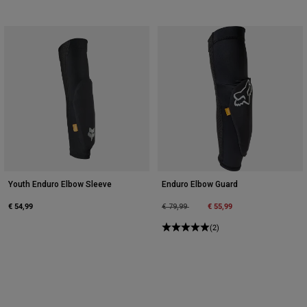
Youth Enduro Elbow Sleeve
Enduro Elbow Guard
€ 54,99
Price reduced from
to
€ 55,99
€ 79,99
(2)