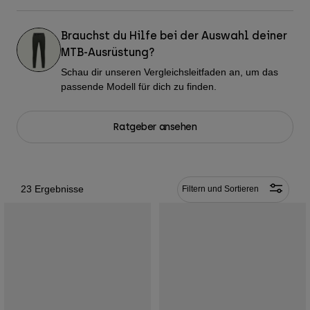
Hosen
Guards
Hosen
Hemden
Hosen
Brauchst du Hilfe bei der Auswahl deiner
Brillen
Alle anzeigen
Handschuhe
MTB-Ausrüstung?
Socken
Kurze Hosen
Schau dir unseren Vergleichsleitfaden an, um das
Alle anzeigen
Jacken
passende Modell für dich zu finden.
Jacken
Damen
Protektoren
Ratgeber ansehen
T-Shirts & Tops
Handschuhe
Moto
Brillen
Hoodies und Pullover
Protektoren
Helme
Jacken
Socken
Jerseys
23 Ergebnisse
Filtern und Sortieren
Hosen
Brillen
Hosen
Taschen & Zubehör
Shirts
Stiefel
Socken
Alle anzeigen
Spare parts
Guards
Zubehör
Handschuhe
Kinder
Brillen
Ersatzteile