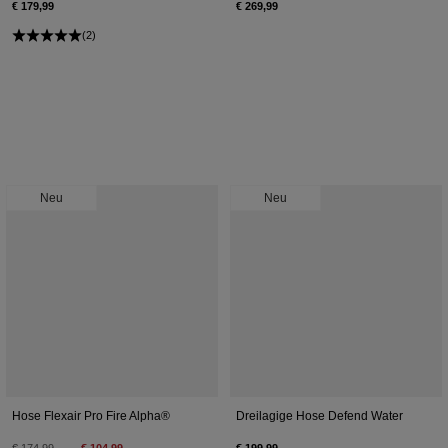
€ 179,99
€ 269,99
(2)
Neu
Neu
Hose Flexair Pro Fire Alpha®
Dreilagige Hose Defend Water
Price reduced from
to
€ 174,99
€ 104,99
€ 199,99