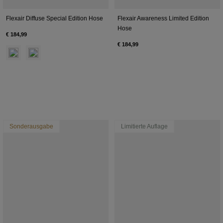
Flexair Diffuse Special Edition Hose
Flexair Awareness Limited Edition
Hose
€ 184,99
€ 184,99
Product swatch type of Blaubeere.
Product swatch type of Weiß.
Sonderausgabe
Limitierte Auflage