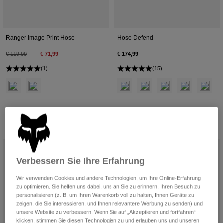
Jacken
Moto entdecken
T-shirts
Socken
Hoodies und Pullover
Alle anzeigen
Ranger Image Print Hose
Hose Defend
Product Help
Alle anzeigen
MTB entdecken
Price reduced from
to
€ 119,99
€ 71,99
€ 174,99
Motorradausrüstung Ratgeber
(1)
(15)
Freizeitkleidung
Product Help
Zubehör
Helm-Pflegeanleitung
Product swatch type of Arctic Blue.
Product swatch type of Pflaume Violett.
Product swatch type of Schwarz.
Product swatch type of Bra
Product swatch type
Product swatch
Product 
MTB Ratgeber
Tops
Stiefel-Pflegeanleitung
Hüte & Mützen
Hoodies und Pullover
Helm-Pflegeanleitung
Taschen & Rucksäcke
Jacken
Socken
Hosen
Stickers
Kurze Hosen
Verbessern Sie Ihre Erfahrung
Sonstiges Zubehör
Badehosen
Wir verwenden Cookies und andere Technologien, um Ihre Online-Erfahrung
Alle anzeigen
zu optimieren. Sie helfen uns dabei, uns an Sie zu erinnern, Ihren Besuch zu
Alle anzeigen
personalisieren (z. B. um Ihren Warenkorb voll zu halten, Ihnen Geräte zu
zeigen, die Sie interessieren, und Ihnen relevantere Werbung zu senden) und
unsere Website zu verbessern. Wenn Sie auf „Akzeptieren und fortfahren“
klicken, stimmen Sie diesen Technologien zu und erlauben uns und unseren