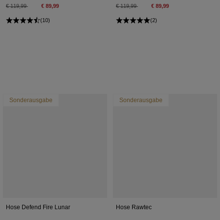
Price reduced from
to
Price reduced from
to
€ 119,99
€ 89,99
€ 119,99
€ 89,99
(10)
(2)
Sonderausgabe
Sonderausgabe
Hose Defend Fire Lunar
Hose Rawtec