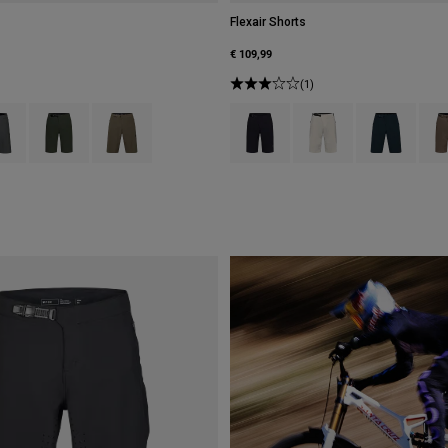
Flexair Shorts
€ 109,99
(1)
 type of Schwarz.
ct swatch type of Dunkles Schattengrau.
Product swatch type of Efeugrün.
Product swatch type of Militärgrün.
Product swatch type of Schwarz.
Product swatch type of K
Product swatch
Prod