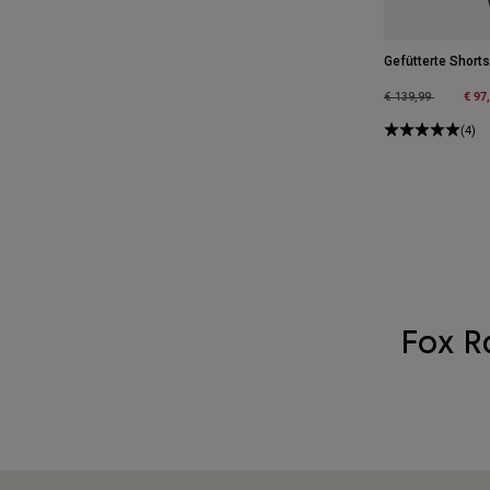
Gefütterte Shorts
Price reduced fro
to
€ 97
€ 139,99
(4)
Fox R