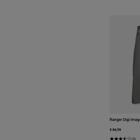
Ranger Digi Imag
€ 84,99
(5)