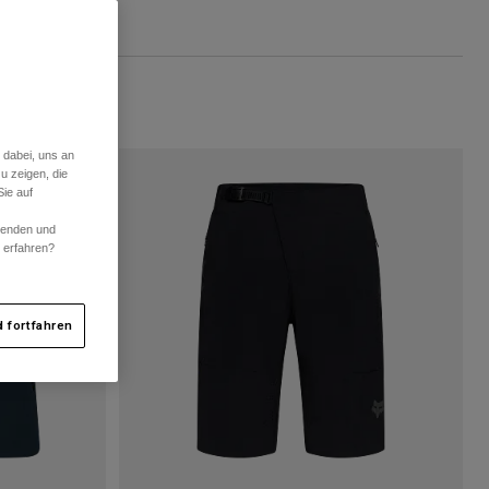
 dabei, uns an
u zeigen, die
ie auf
rwenden und
r erfahren?
 fortfahren