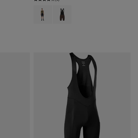
Product swatch type of Schwarz.
Product swatch type of Kakaobraun.