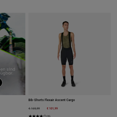
Bib-Shorts Flexair Ascent Cargo
Price reduced from
to
€ 101,99
€ 169,99
(5)