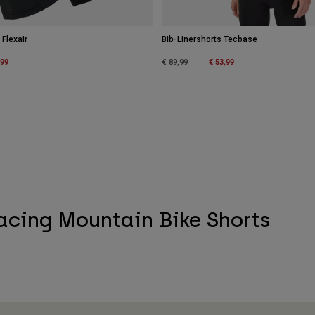
 Flexair
Bib-Linershorts Tecbase
m
,99
Price reduced from
to
€ 53,99
€ 89,99
acing Mountain Bike Shorts