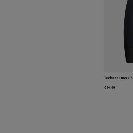
Tecbase Liner Sh
€ 94,99