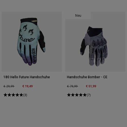
Neu
180 Hello Future Handschuhe
Handschuhe Bomber - CE
Price reduced from
to
€ 19,49
Price reduced from
to
€ 51,99
€ 29,99
€ 79,99
(3)
(7)