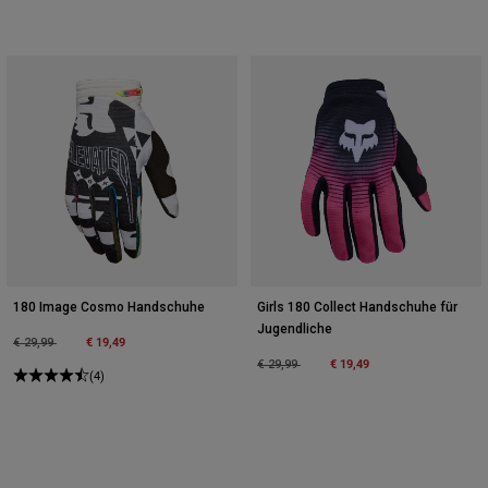
180 Image Cosmo Handschuhe
Girls 180 Collect Handschuhe für
Jugendliche
Price reduced from
to
€ 19,49
€ 29,99
Price reduced from
to
€ 19,49
€ 29,99
(4)