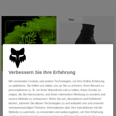
Zubehör
Alles in Accessoires
Neu
Taschen & Rucksäcke
Hüte & Mützen
Alle anzeigen
Verbessern Sie Ihre Erfahrung
Handschuhe Defend Thermo - CE
Wir verwenden Cookies und andere Technologien, um Ihre Online-Erfahrung
€ 49,99
zu optimieren. Sie helfen uns dabei, uns an Sie zu erinnern, Ihren Besuch zu
personalisieren (z. B. um Ihren Warenkorb voll zu halten, Ihnen Geräte zu
Product swatch type of Schwarz.
Product swatch type of Day
Product swatch type 
Product swatch
+2
zeigen, die Sie interessieren, und Ihnen relevantere Werbung zu senden) und
unsere Website zu verbessern. Wenn Sie auf „Akzeptieren und fortfahren“
klicken, stimmen Sie diesen Technologien zu und erlauben uns und unseren
vertrauenswürdigen Partnern, Informationen über Ihre Interaktionen mit der
Website zu sammeln, zu verwenden und weiterzugeben, um Ihre Erfahrung