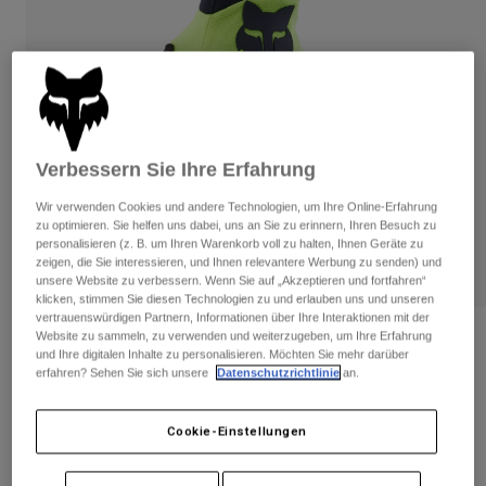
Hosen
Guards
Hosen
Hemden
Hosen
Brillen
Alle anzeigen
Handschuhe
Socken
Kurze Hosen
Alle anzeigen
Jacken
Jacken
Damen
Verbessern Sie Ihre Erfahrung
Protektoren
T-Shirts & Tops
Handschuhe
Wir verwenden Cookies und andere Technologien, um Ihre Online-Erfahrung
Moto
zu optimieren. Sie helfen uns dabei, uns an Sie zu erinnern, Ihren Besuch zu
Brillen
Hoodies und Pullover
personalisieren (z. B. um Ihren Warenkorb voll zu halten, Ihnen Geräte zu
Protektoren
Helme
zeigen, die Sie interessieren, und Ihnen relevantere Werbung zu senden) und
Jacken
unsere Website zu verbessern. Wenn Sie auf „Akzeptieren und fortfahren“
Socken
Jerseys
klicken, stimmen Sie diesen Technologien zu und erlauben uns und unseren
Hosen
Brillen
vertrauenswürdigen Partnern, Informationen über Ihre Interaktionen mit der
Hosen
Website zu sammeln, zu verwenden und weiterzugeben, um Ihre Erfahrung
Taschen & Zubehör
Shirts
Bewertungen
und Ihre digitalen Inhalte zu personalisieren. Möchten Sie mehr darüber
Stiefel
Socken
Alle anzeigen
erfahren? Sehen Sie sich unsere
Datenschutzrichtlinie
an.
Handschuhe Dirtpaw - CE
Spare parts
Guards
Zubehör
Handschuhe
Artikelnr.
31326
Cookie-Einstellungen
Kinder
Brillen
Ersatzteile
Price reduced from
to
€ 42,99
€ 27,94
35% OFF