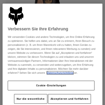
Hosen
Guards
Hosen
Hemden
Hosen
Brillen
Alle anzeigen
Handschuhe
Socken
Kurze Hosen
Alle anzeigen
Jacken
Verbessern Sie Ihre Erfahrung
Jacken
Damen
Wir verwenden Cookies und andere Technologien, um Ihre Online-Erfahrung
Protektoren
zu optimieren. Sie helfen uns dabei, uns an Sie zu erinnern, Ihren Besuch zu
T-Shirts & Tops
Handschuhe
Moto
personalisieren (z. B. um Ihren Warenkorb voll zu halten, Ihnen Geräte zu
zeigen, die Sie interessieren, und Ihnen relevantere Werbung zu senden) und
Brillen
Hoodies und Pullover
unsere Website zu verbessern. Wenn Sie auf „Akzeptieren und fortfahren“
Protektoren
Helme
klicken, stimmen Sie diesen Technologien zu und erlauben uns und unseren
Jacken
vertrauenswürdigen Partnern, Informationen über Ihre Interaktionen mit der
Socken
Jerseys
Website zu sammeln, zu verwenden und weiterzugeben, um Ihre Erfahrung
Hosen
Brillen
und Ihre digitalen Inhalte zu personalisieren. Möchten Sie mehr darüber
Hosen
erfahren? Sehen Sie sich unsere
Datenschutzrichtlinie
an.
Taschen & Zubehör
Shirts
Stiefel
Socken
Bewertungen
Alle anzeigen
Spare parts
Guards
Cookie-Einstellungen
Handschuhe Bomber Pro Air
Zubehör
Handschuhe
Artikelnr.
28379
Nur die wesentliche
Akzeptieren und fortfahren
Kinder
Brillen
Ersatzteile