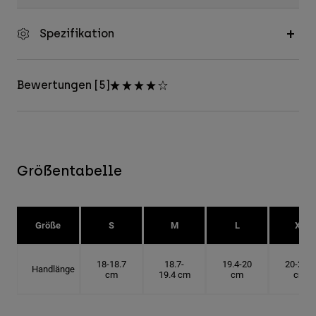
Spezifikation
Bewertungen [5]
Größentabelle
Größe
S
M
L
XL
18-18.7
18.7-
19.4-20
20-20.6
Handlänge
cm
19.4 cm
cm
cm