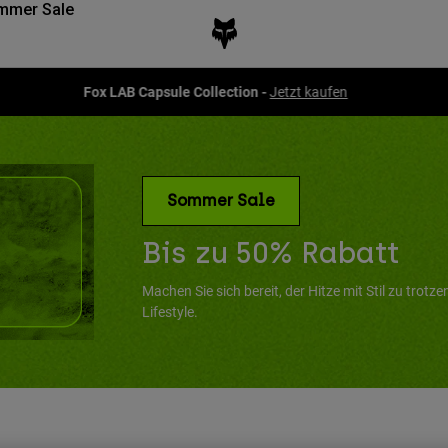
mmer Sale
Fox LAB Capsule Collection -
Jetzt kaufen
Sommer Sale
Bis zu 50% Rabatt
Machen Sie sich bereit, der Hitze mit Stil zu tro
Lifestyle.