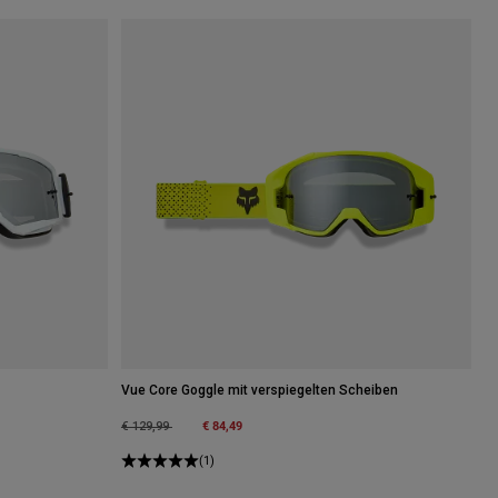
Vue Core Goggle mit verspiegelten Scheiben
Price reduced from
to
€ 84,49
€ 129,99
(1)