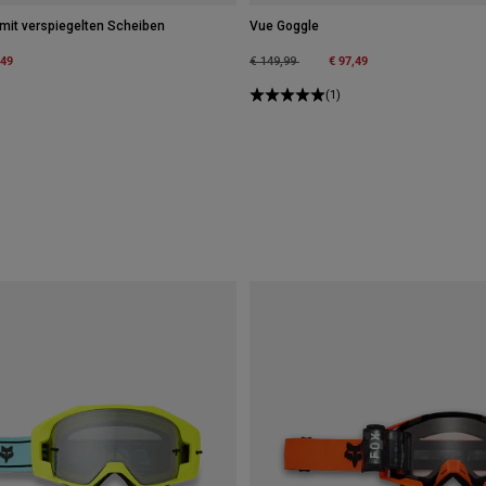
mit verspiegelten Scheiben
Vue Goggle
m
,49
Price reduced from
to
€ 97,49
€ 149,99
(1)