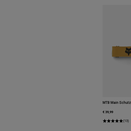
MTB Main Schutzb
€ 39,99
(13)