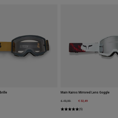
rille
Main Kairos Mirrored Lens Goggle
Price reduced from
to
€ 32,49
€ 49,99
(5)