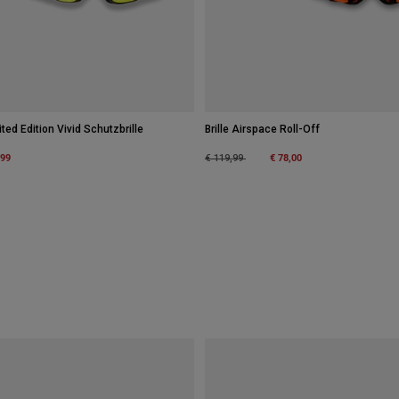
ted Edition Vivid Schutzbrille
Brille Airspace Roll-Off
m
,99
Price reduced from
to
€ 78,00
€ 119,99