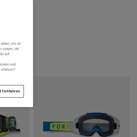
 dabei, uns an
u zeigen, die
ie auf
rwenden und
r erfahren?
 fortfahren