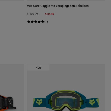
Vue Core Goggle mit verspiegelten Scheiben
Price reduced from
to
€ 84,49
€ 129,99
(1)
Neu