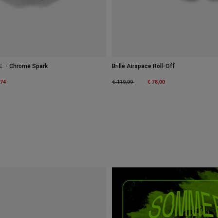
L.E. - Chrome Spark
Brille Airspace Roll-Off
m
,74
Price reduced from
to
€ 78,00
€ 119,99