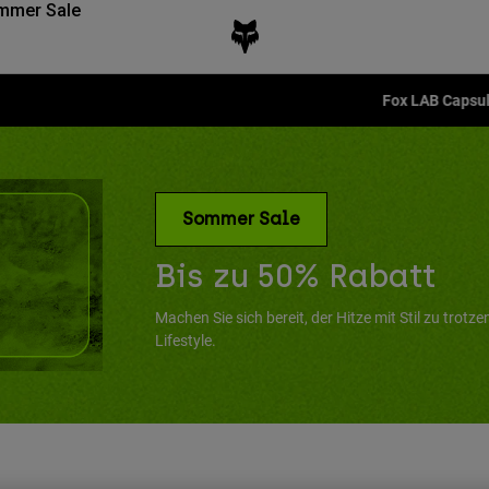
mmer Sale
Fox LAB Capsule Collection -
Jetzt kaufen
Sommer Sale
Bis zu 50% Rabatt
Machen Sie sich bereit, der Hitze mit Stil zu tro
Lifestyle.