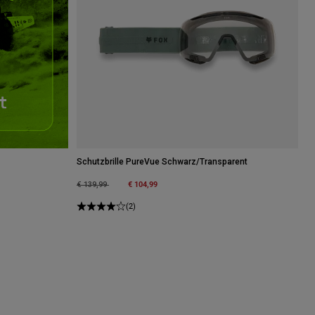
Schutzbrille PureVue Schwarz/Transparent
Price reduced from
to
€ 104,99
€ 139,99
(2)