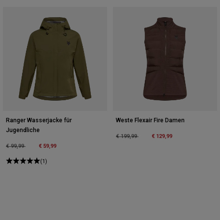
Ranger Wasserjacke für
Weste Flexair Fire Damen
Jugendliche
Price reduced from
to
€ 129,99
€ 199,99
Price reduced from
to
€ 59,99
€ 99,99
(1)