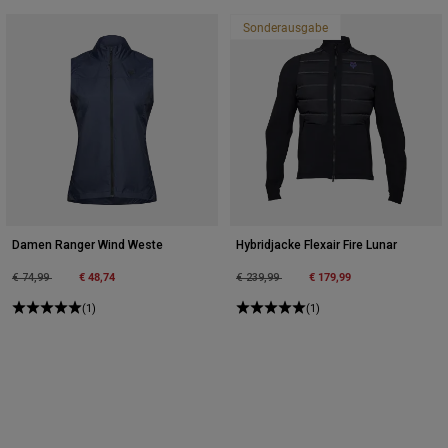
Sonderausgabe
Damen Ranger Wind Weste
Hybridjacke Flexair Fire Lunar
Price reduced from
to
€ 48,74
Price reduced from
to
€ 179,99
€ 74,99
€ 239,99
(1)
(1)