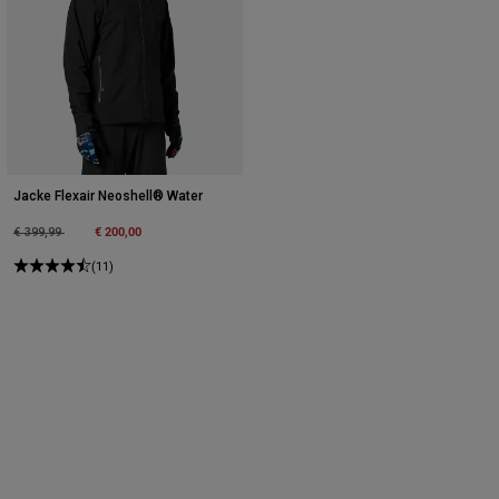
Jacke Flexair Neoshell® Water
Price reduced from
to
€ 200,00
€ 399,99
(11)