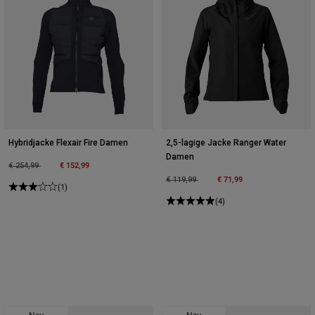
Hybridjacke Flexair Fire Damen
2,5-lagige Jacke Ranger Water
Damen
Price reduced from
to
€ 152,99
€ 254,99
Price reduced from
to
€ 71,99
€ 119,99
(1)
(4)
Neu
Neu