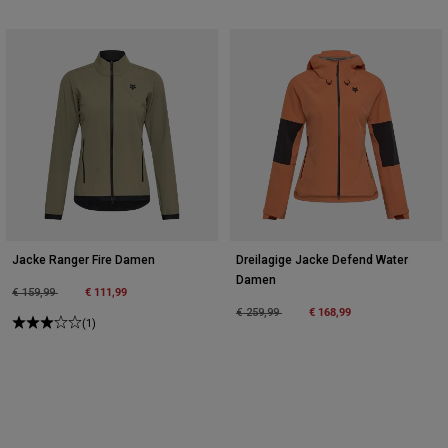
Jacke Ranger Fire Damen
Dreilagige Jacke Defend Water
Damen
Price reduced from
to
€ 111,99
€ 159,99
Price reduced from
to
€ 168,99
€ 259,99
(1)