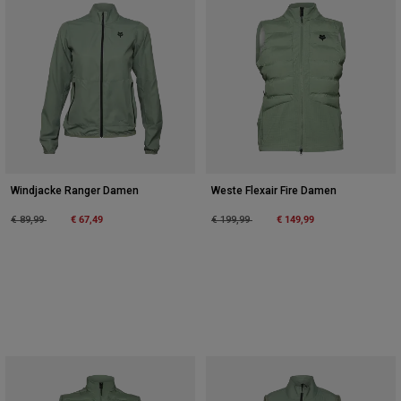
Windjacke Ranger Damen
Weste Flexair Fire Damen
Price reduced from
to
€ 67,49
Price reduced from
to
€ 149,99
€ 89,99
€ 199,99