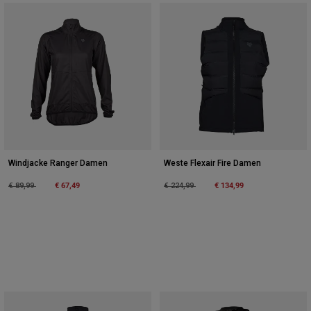
Windjacke Ranger Damen
Weste Flexair Fire Damen
Price reduced from
to
€ 67,49
Price reduced from
to
€ 134,99
€ 89,99
€ 224,99