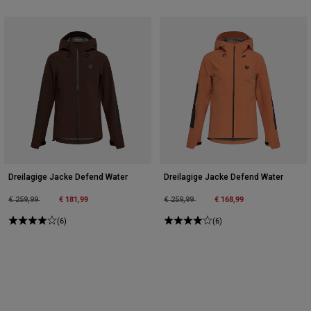
Dreilagige Jacke Defend Water
Dreilagige Jacke Defend Water
Price reduced from
to
€ 181,99
Price reduced from
to
€ 168,99
€ 259,99
€ 259,99
(6)
(6)