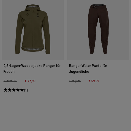
2,5-Lagen-Wasserjacke Ranger für
Ranger Water Pants für
Frauen
Jugendliche
Price reduced from
to
€ 77,99
Price reduced from
to
€ 59,99
€ 129,99
€ 99,99
(1)