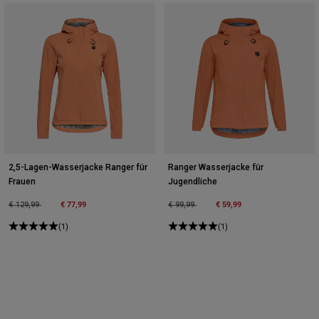
2,5-Lagen-Wasserjacke Ranger für
Ranger Wasserjacke für
Frauen
Jugendliche
Price reduced from
to
€ 77,99
Price reduced from
to
€ 59,99
€ 129,99
€ 99,99
(1)
(1)