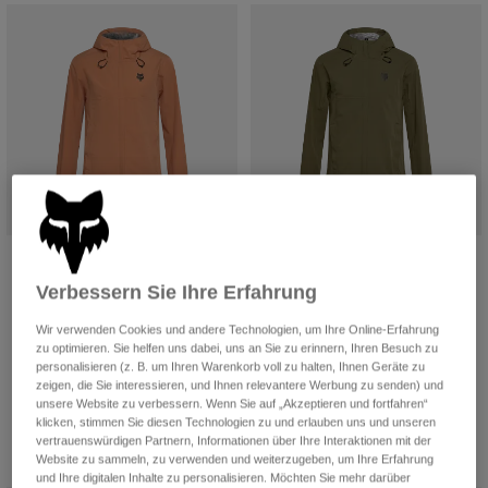
Zubehör
Alles in Accessoires
Taschen & Rucksäcke
Hüte & Mützen
Alle anzeigen
Ranger 2,5-Lagen-Wasserjacke
Ranger 2,5-Lagen-Wasserjacke
Verbessern Sie Ihre Erfahrung
Price reduced from
to
€ 77,99
Price reduced from
to
€ 77,99
€ 129,99
€ 129,99
(4)
(4)
Wir verwenden Cookies und andere Technologien, um Ihre Online-Erfahrung
zu optimieren. Sie helfen uns dabei, uns an Sie zu erinnern, Ihren Besuch zu
personalisieren (z. B. um Ihren Warenkorb voll zu halten, Ihnen Geräte zu
zeigen, die Sie interessieren, und Ihnen relevantere Werbung zu senden) und
unsere Website zu verbessern. Wenn Sie auf „Akzeptieren und fortfahren“
klicken, stimmen Sie diesen Technologien zu und erlauben uns und unseren
vertrauenswürdigen Partnern, Informationen über Ihre Interaktionen mit der
Website zu sammeln, zu verwenden und weiterzugeben, um Ihre Erfahrung
und Ihre digitalen Inhalte zu personalisieren. Möchten Sie mehr darüber