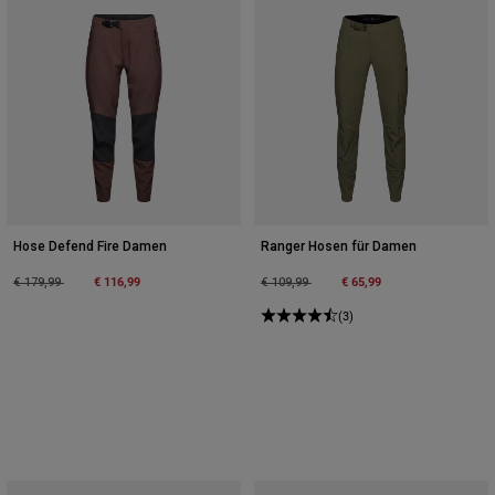
Hose Defend Fire Damen
Ranger Hosen für Damen
Price reduced from
to
€ 116,99
Price reduced from
to
€ 65,99
€ 179,99
€ 109,99
(3)