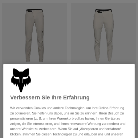
Jacken
Moto entdecken
T-shirts
Socken
Hoodies und Pullover
Alle anzeigen
Product Help
Alle anzeigen
MTB entdecken
Motorradausrüstung Ratgeber
Freizeitkleidung
Product Help
Zubehör
Helm-Pflegeanleitung
MTB Ratgeber
Tops
Stiefel-Pflegeanleitung
Hüte & Mützen
Hoodies und Pullover
Helm-Pflegeanleitung
Taschen & Rucksäcke
Flexair Hose
Flexair Hose für Damen
Jacken
Socken
Price reduced from
to
€ 115,49
Price reduced from
to
€ 98,99
€ 164,99
€ 164,99
Hosen
Stickers
(2)
Verbessern Sie Ihre Erfahrung
Kurze Hosen
Sonstiges Zubehör
Badehosen
Wir verwenden Cookies und andere Technologien, um Ihre Online-Erfahrung
Alle anzeigen
zu optimieren. Sie helfen uns dabei, uns an Sie zu erinnern, Ihren Besuch zu
Alle anzeigen
personalisieren (z. B. um Ihren Warenkorb voll zu halten, Ihnen Geräte zu
zeigen, die Sie interessieren, und Ihnen relevantere Werbung zu senden) und
unsere Website zu verbessern. Wenn Sie auf „Akzeptieren und fortfahren“
klicken, stimmen Sie diesen Technologien zu und erlauben uns und unseren