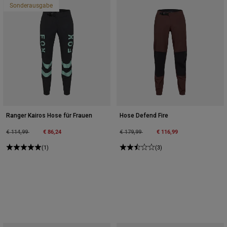
Sonderausgabe
Ranger Kairos Hose für Frauen
Hose Defend Fire
Price reduced from
to
€ 86,24
Price reduced from
to
€ 116,99
€ 114,99
€ 179,99
(1)
(3)