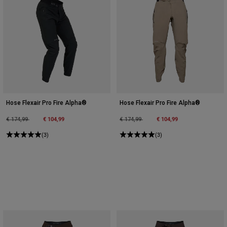
Hose Flexair Pro Fire Alpha®
Hose Flexair Pro Fire Alpha®
Price reduced from
to
€ 104,99
Price reduced from
to
€ 104,99
€ 174,99
€ 174,99
(3)
(3)