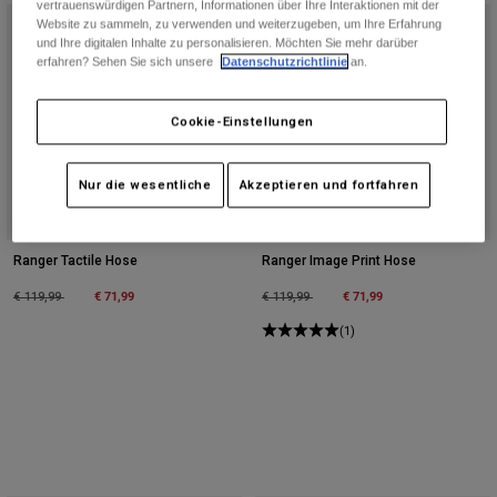
vertrauenswürdigen Partnern, Informationen über Ihre Interaktionen mit der
Zubehör
Website zu sammeln, zu verwenden und weiterzugeben, um Ihre Erfahrung
und Ihre digitalen Inhalte zu personalisieren. Möchten Sie mehr darüber
erfahren? Sehen Sie sich unsere
Datenschutzrichtlinie
an.
Alles in Accessoires
Taschen & Rucksäcke
Cookie-Einstellungen
Hüte & Mützen
Alle anzeigen
Nur die wesentliche
Akzeptieren und fortfahren
Ranger Tactile Hose
Ranger Image Print Hose
Price reduced from
to
€ 71,99
Price reduced from
to
€ 71,99
€ 119,99
€ 119,99
(1)