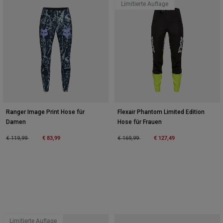
Limitierte Auflage
Ranger Image Print Hose für
Flexair Phantom Limited Edition
Damen
Hose für Frauen
Price reduced from
to
€ 83,99
Price reduced from
to
€ 127,49
€ 119,99
€ 169,99
Limitierte Auflage