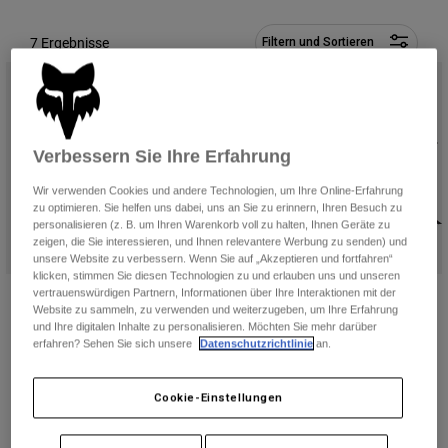
Hosen
Guards
Hosen
Hemden
7 Ergebnisse
Filtern und Sortieren
Hosen
Brillen
Alle anzeigen
Handschuhe
Socken
Kurze Hosen
Alle anzeigen
Jacken
Jacken
Damen
Verbessern Sie Ihre Erfahrung
Protektoren
T-Shirts & Tops
Handschuhe
Wir verwenden Cookies und andere Technologien, um Ihre Online-Erfahrung
Moto
zu optimieren. Sie helfen uns dabei, uns an Sie zu erinnern, Ihren Besuch zu
Brillen
Hoodies und Pullover
personalisieren (z. B. um Ihren Warenkorb voll zu halten, Ihnen Geräte zu
Protektoren
Helme
zeigen, die Sie interessieren, und Ihnen relevantere Werbung zu senden) und
Jacken
unsere Website zu verbessern. Wenn Sie auf „Akzeptieren und fortfahren“
Socken
Jerseys
klicken, stimmen Sie diesen Technologien zu und erlauben uns und unseren
Hosen
Brillen
Utility Hydration Pack - 12L
Hydration Pack Lumbar - 5L
vertrauenswürdigen Partnern, Informationen über Ihre Interaktionen mit der
Hosen
Website zu sammeln, zu verwenden und weiterzugeben, um Ihre Erfahrung
Taschen & Zubehör
Shirts
Price reduced from
to
€ 92,99
€ 119,99
€ 154,99
und Ihre digitalen Inhalte zu personalisieren. Möchten Sie mehr darüber
Stiefel
Socken
Alle anzeigen
erfahren? Sehen Sie sich unsere
Datenschutzrichtlinie
an.
(2)
(1)
Spare parts
Guards
Zubehör
Handschuhe
Cookie-Einstellungen
Kinder
Brillen
Ersatzteile