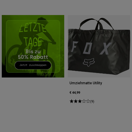
Zubehör
Alles in Accessoires
Taschen & Rucksäcke
Hüte & Mützen
Alle anzeigen
Umziehmatte Utility
€ 44,99
(9)