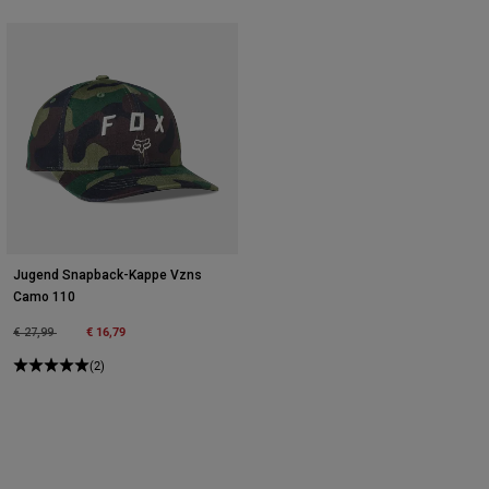
Jugend Snapback-Kappe Vzns
Camo 110
Price reduced from
to
€ 16,79
€ 27,99
(2)