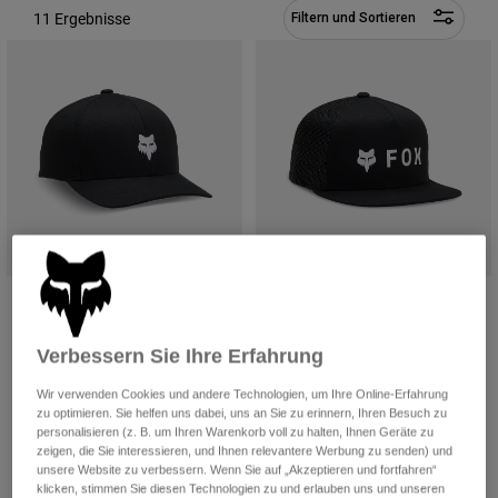
Hosen
11 Ergebnisse
Filtern und Sortieren
Guards
Hosen
Hemden
Hosen
Brillen
Alle anzeigen
Handschuhe
Socken
Kurze Hosen
Alle anzeigen
Jacken
Jacken
Damen
Protektoren
T-Shirts & Tops
Handschuhe
Moto
Brillen
Hoodies und Pullover
Protektoren
Helme
Jacken
Socken
Snapback-Kappe Legacy 110
Snapback-Kappe Absolute Mesh
Jerseys
Hosen
Brillen
Jugend
Jugend
Hosen
Taschen & Zubehör
Shirts
Verbessern Sie Ihre Erfahrung
€ 29,99
€ 29,99
Stiefel
Socken
Alle anzeigen
(5)
(5)
Wir verwenden Cookies und andere Technologien, um Ihre Online-Erfahrung
Spare parts
Guards
zu optimieren. Sie helfen uns dabei, uns an Sie zu erinnern, Ihren Besuch zu
Product swatch type of Schwarz.
Product swatch type of Schwarz.
Product swatch type of Flammenrot.
Product swatch type of Mitternachtsblau.
Product swatch type of Schwarz.
Product swatch type of Wol
Product swatch type
Product swatch
Product 
Zubehör
+3
personalisieren (z. B. um Ihren Warenkorb voll zu halten, Ihnen Geräte zu
Handschuhe
zeigen, die Sie interessieren, und Ihnen relevantere Werbung zu senden) und
Kinder
unsere Website zu verbessern. Wenn Sie auf „Akzeptieren und fortfahren“
Brillen
Ersatzteile
klicken, stimmen Sie diesen Technologien zu und erlauben uns und unseren