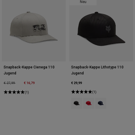
Neu
Snapback-Kappe Cienega 110
Snapback-Kappe Lithotype 110
Jugend
Jugend
Price reduced from
to
€ 16,79
€ 29,99
€ 27,99
(1)
(1)
Product swatch type of Schwarz.
Product swatch type of Fl
Product swatch type 