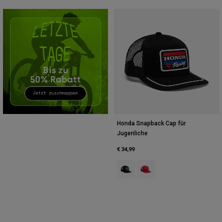
Zubehör
Alles in Accessoires
Taschen & Rucksäcke
Hüte & Mützen
Alle anzeigen
Honda Snapback Cap für
Jugenliche
€ 34,99
Product swatch type of Schwarz.
Product swatch type of Rot