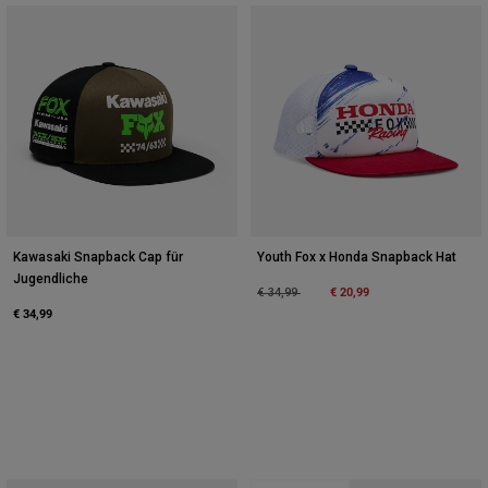
Kawasaki Snapback Cap für
Youth Fox x Honda Snapback Hat
Jugendliche
Price reduced from
to
€ 20,99
€ 34,99
€ 34,99