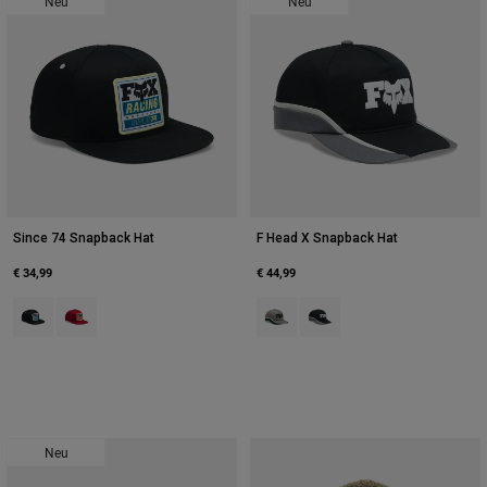
Neu
Neu
Since 74 Snapback Hat
F Head X Snapback Hat
€ 34,99
€ 44,99
Product swatch type of Schwarz.
Product swatch type of Chili-Rot.
Product swatch type of Adobe-Rot
Product swatch type of Sch
Neu