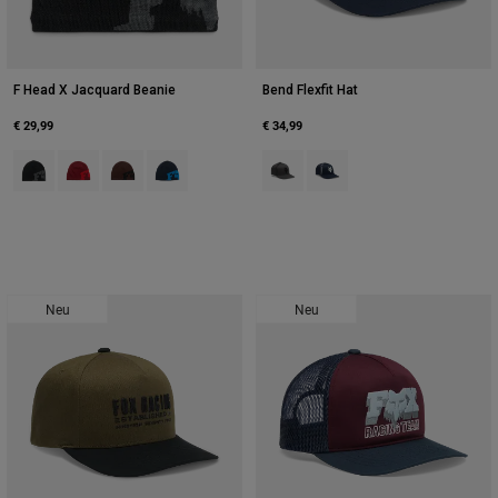
F Head X Jacquard Beanie
Bend Flexfit Hat
€ 29,99
€ 34,99
Product swatch type of Schwarz.
Product swatch type of Chili-Rot.
Product swatch type of Kaffee.
Product swatch type of Mitternachtsblau.
Product swatch type of Dunkles S
Product swatch type of Mit
Neu
Neu