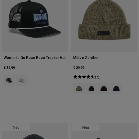
Women's Go Race Rope Trucker Hat
Mütze Zenther
€ 34,99
€ 29,99
Product swatch type of Schwarz.
Product swatch type of Hellgrau.
(7)
Product swatch type of Adobe-Rot
Product swatch type of Sch
Product swatch type
Product swatch
Neu
Neu