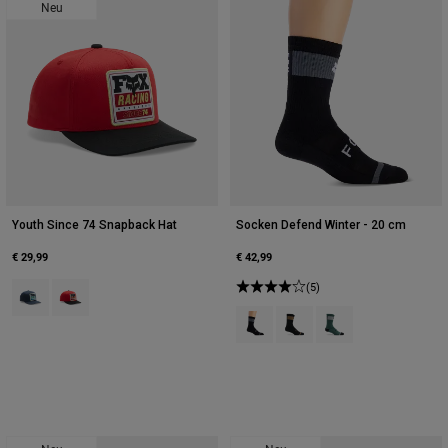
Neu
Youth Since 74 Snapback Hat
Socken Defend Winter - 20 cm
€ 29,99
€ 42,99
Product swatch type of Mitternachtsblau.
Product swatch type of Rot.
(5)
Product swatch type of Schwarz.
Product swatch type of Bra
Product swatch type 