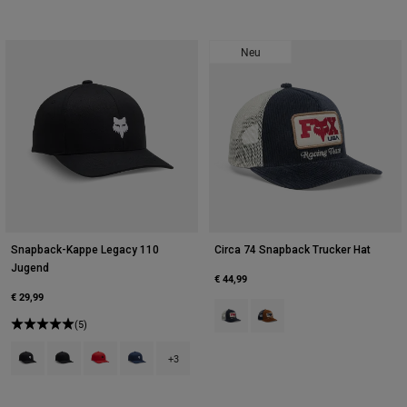
Neu
Snapback-Kappe Legacy 110
Circa 74 Snapback Trucker Hat
Jugend
€ 44,99
€ 29,99
Product swatch type of Mitternac
Product swatch type of Amb
(5)
Product swatch type of Schwarz.
Product swatch type of Schwarz.
Product swatch type of Flammenrot.
Product swatch type of Mitternachtsblau.
+3