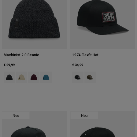
Machinist 2.0 Beanie
1974 Flexfit Hat
€ 29,99
€ 34,99
Product swatch type of Schwarz.
Product swatch type of Creme.
Product swatch type of Dunkles Kastanienbraun.
Product swatch type of Deep Blue.
Product swatch type of Schwarz.
Product swatch type of Oliv
Neu
Neu