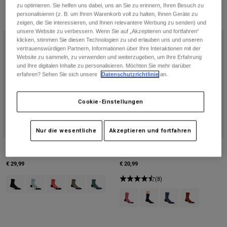
zu optimieren. Sie helfen uns dabei, uns an Sie zu erinnern, Ihren Besuch zu
personalisieren (z. B. um Ihren Warenkorb voll zu halten, Ihnen Geräte zu
zeigen, die Sie interessieren, und Ihnen relevantere Werbung zu senden) und
unsere Website zu verbessern. Wenn Sie auf „Akzeptieren und fortfahren“
klicken, stimmen Sie diesen Technologien zu und erlauben uns und unseren
vertrauenswürdigen Partnern, Informationen über Ihre Interaktionen mit der
Website zu sammeln, zu verwenden und weiterzugeben, um Ihre Erfahrung
und Ihre digitalen Inhalte zu personalisieren. Möchten Sie mehr darüber
erfahren? Sehen Sie sich unsere
Datenschutzrichtlinie
an.
Cookie-Einstellungen
Nur die wesentliche
Akzeptieren und fortfahren
Flexair Merino 6" Socken
Socken Ranger - 20 cm
€ 29,99
€ 20,99
Product swatch type of Schwarz.
Product swatch type of Frostblau.
Product swatch type of Neon-Pink.
Product swatch type of Muskatnussbraun.
Product swatch type of Salbei Grün.
(8)
Product swatch type of Berry.
Product swatch type of Sch
Product swatch type 
Product swatch