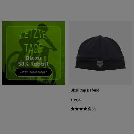
Zubehör
Alles in Accessoires
Taschen & Rucksäcke
Hüte & Mützen
Alle anzeigen
Skull Cap Defend
€ 19,99
(2)