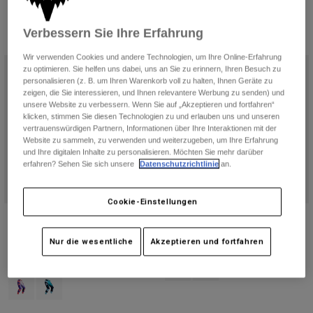
Hosen
Guards
Hosen
Hemden
Verbessern Sie Ihre Erfahrung
Hosen
Brillen
5 Ergebnisse
Filtern und Sortieren
Alle anzeigen
Handschuhe
Wir verwenden Cookies und andere Technologien, um Ihre Online-Erfahrung
Socken
Kurze Hosen
zu optimieren. Sie helfen uns dabei, uns an Sie zu erinnern, Ihren Besuch zu
Alle anzeigen
personalisieren (z. B. um Ihren Warenkorb voll zu halten, Ihnen Geräte zu
Jacken
zeigen, die Sie interessieren, und Ihnen relevantere Werbung zu senden) und
Jacken
Damen
unsere Website zu verbessern. Wenn Sie auf „Akzeptieren und fortfahren“
klicken, stimmen Sie diesen Technologien zu und erlauben uns und unseren
Protektoren
vertrauenswürdigen Partnern, Informationen über Ihre Interaktionen mit der
T-Shirts & Tops
Handschuhe
Moto
Website zu sammeln, zu verwenden und weiterzugeben, um Ihre Erfahrung
Brillen
und Ihre digitalen Inhalte zu personalisieren. Möchten Sie mehr darüber
Hoodies und Pullover
erfahren? Sehen Sie sich unsere
Datenschutzrichtlinie
an.
Protektoren
Helme
Jacken
Socken
Jerseys
Hosen
Brillen
Cookie-Einstellungen
Hosen
180 Collect Hose für Frauen
180 Shield Pants für Frauen
Taschen & Zubehör
Shirts
Stiefel
Socken
Price reduced from
to
€ 89,99
Price reduced from
to
€ 89,99
€ 149,99
€ 149,99
Alle anzeigen
Nur die wesentliche
Akzeptieren und fortfahren
Spare parts
Guards
(1)
Product swatch type of Schwarz/
Product swatch type of Wei
Zubehör
Handschuhe
Product swatch type of Traubenviolett.
Product swatch type of Spearmint Grün.
Kinder
Brillen
Ersatzteile