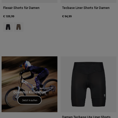
Zubehör
Flexair Shorts für Damen
Tecbase Liner Shorts für Damen
Alles in Accessoires
€ 109,99
€ 94,99
Taschen & Rucksäcke
Product swatch type of Schwarz.
Product swatch type of Muskatnussbraun.
Hüte & Mützen
Alle anzeigen
Downhill Kollektion
Jetzt kaufen
Damen Tecbase Lite Liner Shorts