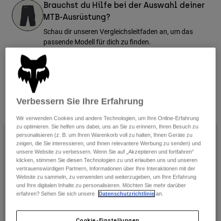
Hosen
Brauchst du Hilfe bei der Auswahl deiner
Guards
Hosen
MTB-Ausrüstung?
Hemden
Hosen
Brillen
Schau dir unseren Vergleichsleitfaden an, um das
Alle anzeigen
Handschuhe
passende Modell für dich zu finden.
Socken
Kurze Hosen
Alle anzeigen
Jacken
Jacken
Ratgeber ansehen
Damen
Protektoren
T-Shirts & Tops
Handschuhe
Moto
Verbessern Sie Ihre Erfahrung
Brillen
Hoodies und Pullover
9 Ergebnisse
Filtern und Sortieren
Protektoren
Helme
Wir verwenden Cookies und andere Technologien, um Ihre Online-Erfahrung
Jacken
zu optimieren. Sie helfen uns dabei, uns an Sie zu erinnern, Ihren Besuch zu
Socken
Jerseys
personalisieren (z. B. um Ihren Warenkorb voll zu halten, Ihnen Geräte zu
Hosen
Brillen
zeigen, die Sie interessieren, und Ihnen relevantere Werbung zu senden) und
Hosen
unsere Website zu verbessern. Wenn Sie auf „Akzeptieren und fortfahren“
Taschen & Zubehör
Shirts
klicken, stimmen Sie diesen Technologien zu und erlauben uns und unseren
Stiefel
Socken
vertrauenswürdigen Partnern, Informationen über Ihre Interaktionen mit der
Alle anzeigen
Website zu sammeln, zu verwenden und weiterzugeben, um Ihre Erfahrung
Spare parts
Guards
und Ihre digitalen Inhalte zu personalisieren. Möchten Sie mehr darüber
Zubehör
erfahren? Sehen Sie sich unsere
Datenschutzrichtlinie
an.
Handschuhe
Kinder
Brillen
Ersatzteile
Cookie-Einstellungen