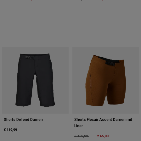
Shorts Defend Damen
Shorts Flexair Ascent Damen mit
Liner
€ 119,99
Price reduced from
to
€ 65,00
€ 129,99