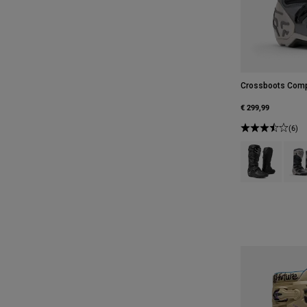
Crossboots Com
€ 299,99
(6)
Product swatch
Produ