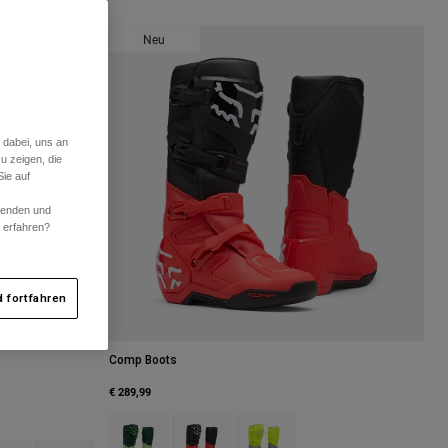
Neu
 dabei, uns an
u zeigen, die
ie auf
rwenden und
r erfahren?
 fortfahren
Comp Boots
€ 289,99
Product swatch type of Melonengrün.
Product swatch type of Rot.
Product swatch type of Gelb/Grau