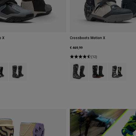
p X
Crossboots Motion X
€ 469,99
(12)
 type of Schwarz.
ct swatch type of Kreideweiß.
Product swatch type of Grau/Schwarz.
Product swatch type of Schwarz.
Product swatch type of
Product swatch