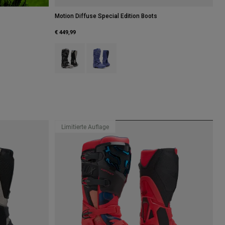
Motion Diffuse Special Edition Boots
€ 449,99
Product swatch type of Schwarz/Grau.
Product swatch type of Purple Dove.
Limitierte Auflage