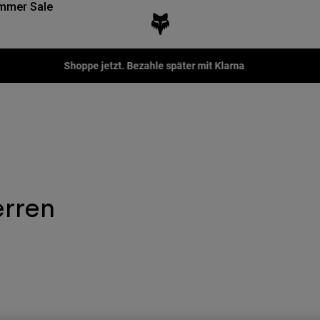
mmer Sale
Fox LAB Capsule Collection -
Jetzt kaufen
erren