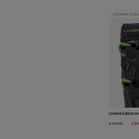
Limitierte Aufl
Limited Edition In
Price reduced fro
to
€ 37
€ 579,99