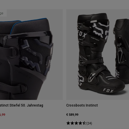
age
stinct Stiefel 50. Jahrestag
Crossboots Instinct
m
6,99
€ 589,99
(24)