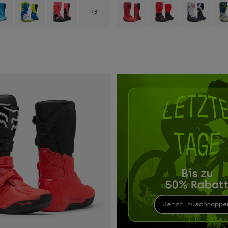
 type of Schwarz/Grau/Weiß.
ct swatch type of Blaues Juwel.
Product swatch type of Blau/Gelb.
Product swatch type of Neon-Pink.
Product swatch type of Chili-Rot.
Product swatch type of F
Product swatch
Prod
+3