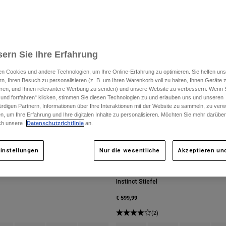
ern Sie Ihre Erfahrung
n Cookies und andere Technologien, um Ihre Online-Erfahrung zu optimieren. Sie helfen uns
rn, Ihren Besuch zu personalisieren (z. B. um Ihren Warenkorb voll zu halten, Ihnen Geräte z
ieren, und Ihnen relevantere Werbung zu senden) und unsere Website zu verbessern. Wenn S
 und fortfahren“ klicken, stimmen Sie diesen Technologien zu und erlauben uns und unseren
rdigen Partnern, Informationen über Ihre Interaktionen mit der Website zu sammeln, zu ve
n, um Ihre Erfahrung und Ihre digitalen Inhalte zu personalisieren. Möchten Sie mehr darübe
ch unsere
Datenschutzrichtlinie
an.
instellungen
Nur die wesentliche
Akzeptieren und
Instinct Stiefel
€ 599,99
(2)