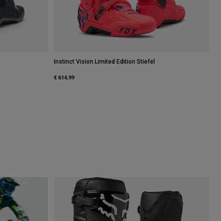
Instinct Vision Limited Edition Stiefel
€ 614,99
 Schwarz/Gummi.
 type of Kreideweiß.