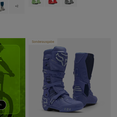
luoreszierendes Rot.
 type of Mitternachtsblau.
uct swatch type of Dämmerungsblau.
+2
Sonderausgabe