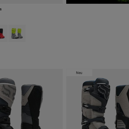
s
 type of Melonengrün.
ct swatch type of Rot.
Product swatch type of Gelb/Grau.
Neu