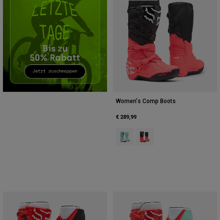
Zubehör
Alles in Accessoires
Taschen & Rucksäcke
Hüte & Mützen
Alle anzeigen
Women's Comp Boots
€ 289,99
Product swatch type of Eisiges Bl
Product swatch type of Neo