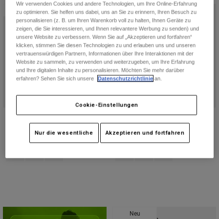
Wir verwenden Cookies und andere Technologien, um Ihre Online-Erfahrung
Jacken
Moto entdecken
Neu
Neu
T-shirts
zu optimieren. Sie helfen uns dabei, uns an Sie zu erinnern, Ihren Besuch zu
Socken
personalisieren (z. B. um Ihren Warenkorb voll zu halten, Ihnen Geräte zu
Hoodies und Pullover
zeigen, die Sie interessieren, und Ihnen relevantere Werbung zu senden) und
Alle anzeigen
unsere Website zu verbessern. Wenn Sie auf „Akzeptieren und fortfahren“
Product Help
Alle anzeigen
MTB entdecken
klicken, stimmen Sie diesen Technologien zu und erlauben uns und unseren
vertrauenswürdigen Partnern, Informationen über Ihre Interaktionen mit der
Motorradausrüstung Ratgeber
Website zu sammeln, zu verwenden und weiterzugeben, um Ihre Erfahrung
und Ihre digitalen Inhalte zu personalisieren. Möchten Sie mehr darüber
Freizeitkleidung
Product Help
Zubehör
Helm-Pflegeanleitung
erfahren? Sehen Sie sich unsere
Datenschutzrichtlinie
an.
MTB Ratgeber
Tops
Stiefel-Pflegeanleitung
Hüte & Mützen
Cookie-Einstellungen
Hoodies und Pullover
Helm-Pflegeanleitung
Taschen & Rucksäcke
Comp Boots
Youth Comp Boots
Jacken
Socken
€ 289,99
€ 269,99
Nur die wesentliche
Akzeptieren und fortfahren
Hosen
Product swatch type of Melonengrün.
Product swatch type of Rot.
Product swatch type of Gelb/Grau.
Product swatch type of Meloneng
Product swatch type of Rot
Product swatch type 
Stickers
Kurze Hosen
Sonstiges Zubehör
Badehosen
Alle anzeigen
Alle anzeigen
Neu