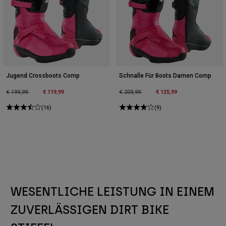
Jugend Crossboots Comp
Schnalle Für Boots Damen Comp
Price reduced from
to
€ 119,99
Price reduced from
to
€ 125,99
€ 199,99
€ 209,99
(16)
(9)
WESENTLICHE LEISTUNG IN EINEM
ZUVERLÄSSIGEN DIRT BIKE