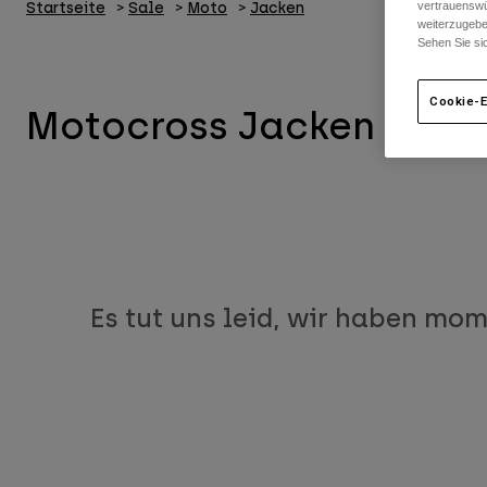
vertrauenswü
Startseite
Sale
Moto
Jacken
weiterzugebe
Sehen Sie si
Cookie-E
Motocross Jacken Sale 
Es tut uns leid, wir haben mom