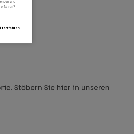
rwenden und
r erfahren?
 fortfahren
ie. Stöbern Sie hier in unseren