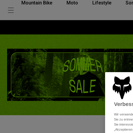
Mountain Bike
Moto
Lifestyle
So
Verbess
Wir verwende
Sie zu erinne
Sie interess
„Akzeptieren