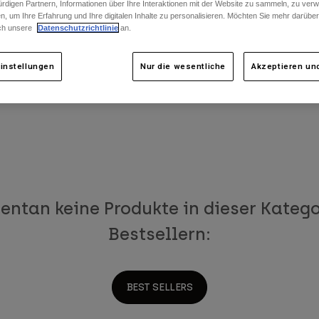
rdigen Partnern, Informationen über Ihre Interaktionen mit der Website zu sammeln, zu ve
n, um Ihre Erfahrung und Ihre digitalen Inhalte zu personalisieren. Möchten Sie mehr darübe
ch unsere
Datenschutzrichtlinie
an.
instellungen
Nur die wesentliche
Akzeptieren und
- Outlet
entan keine Produkte in dieser Kategor
Bestsellern:
BEST SELLERS