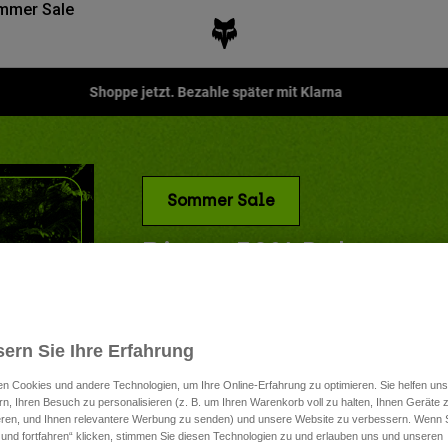
mmer Sale
Shoppe jetzt. Bezahle später mit Klarna
Sommer Sale
Bis zu 50% Rabatt
Machen Sie sich bereit, der Hitze mit Stil zu tro
Lifestyle.
ern Sie Ihre Erfahrung
n Cookies und andere Technologien, um Ihre Online-Erfahrung zu optimieren. Sie helfen uns
rn, Ihren Besuch zu personalisieren (z. B. um Ihren Warenkorb voll zu halten, Ihnen Geräte z
ieren, und Ihnen relevantere Werbung zu senden) und unsere Website zu verbessern. Wenn S
 und fortfahren“ klicken, stimmen Sie diesen Technologien zu und erlauben uns und unseren