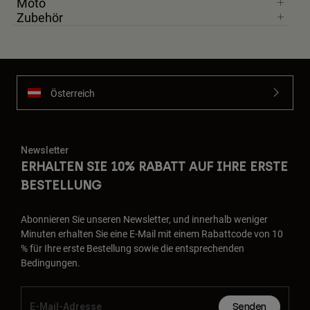
Moto
Jacken
Moto entdecken
Zubehör
T-shirts
Socken
Hoodies und Pullover
Alle anzeigen
Product Help
Alle anzeigen
MTB entdecken
Motorradausrüstung Ratgeber
Österreich
Freizeitkleidung
Product Help
Zubehör
Helm-Pflegeanleitung
MTB Ratgeber
Tops
Stiefel-Pflegeanleitung
Hüte & Mützen
Newsletter
Hoodies und Pullover
Helm-Pflegeanleitung
ERHALTEN SIE 10% RABATT AUF IHRE ERSTE
Taschen & Rucksäcke
Jacken
BESTELLUNG
Socken
Hosen
Stickers
Abonnieren Sie unseren Newsletter, und innerhalb weniger
Kurze Hosen
Sonstiges Zubehör
Minuten erhalten Sie eine E-Mail mit einem Rabattcode von 10
Badehosen
% für Ihre erste Bestellung sowie die entsprechenden
Alle anzeigen
Bedingungen.
Alle anzeigen
Senden