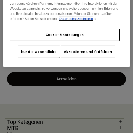
Hosen
vertrauenswürdigen Partnern, Informationen über Ihre Interaktionen mit der
Guards
Hosen
Website zu sammeln, zu verwenden und weiterzugeben, um Ihre Erfahrung
Hemden
Hosen
und Ihre digitalen Inhalte zu personalisieren. Möchten Sie mehr darüber
E-Mail
Brillen
erfahren? Sehen Sie sich unsere
Datenschutzrichtlinie
an.
Alle anzeigen
Handschuhe
Socken
Kurze Hosen
Alle anzeigen
Cookie-Einstellungen
Jacken
Jacken
Damen
Passwort
Protektoren
Nur die wesentliche
Akzeptieren und fortfahren
T-Shirts & Tops
Handschuhe
Moto
Brillen
Hoodies und Pullover
Protektoren
Helme
Jacken
Socken
Anmelden
Jerseys
Hosen
Brillen
Hosen
Taschen & Zubehör
Shirts
Stiefel
Socken
Alle anzeigen
Spare parts
Guards
Zubehör
Handschuhe
Top Kategorien
Kinder
Brillen
MTB
Ersatzteile