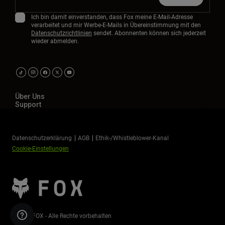
Zubehör
Ich bin damit einverstanden, dass Fox meine E-Mail-Adresse
verarbeitet und mir Werbe-E-Mails in Übereinstimmung mit den
Alles in Accessoires
Datenschutzrichtlinien
sendet. Abonnenten können sich jederzeit
wieder abmelden.
Taschen & Rucksäcke
Hüte & Mützen
Alle anzeigen
Über Uns
Support
Datenschutzerklärung
AGB
Ethik-/Whistleblower-Kanal
Cookie-Einstellungen
©2026 FOX - Alle Rechte vorbehalten