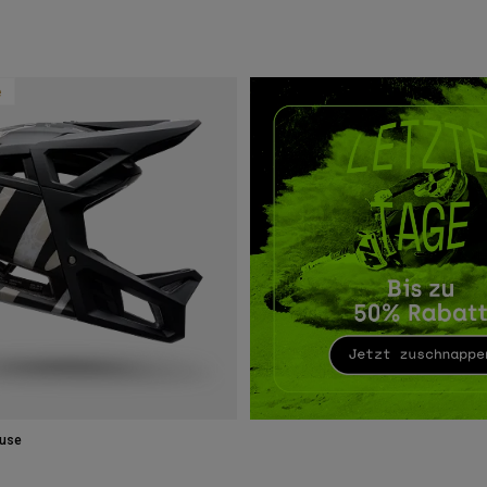
e
fuse