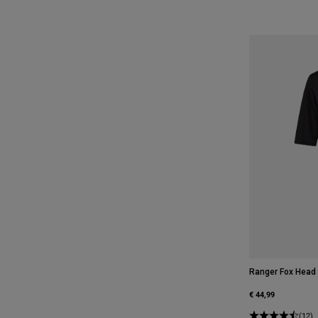
Ranger Fox Head 
€ 44,99
(12)