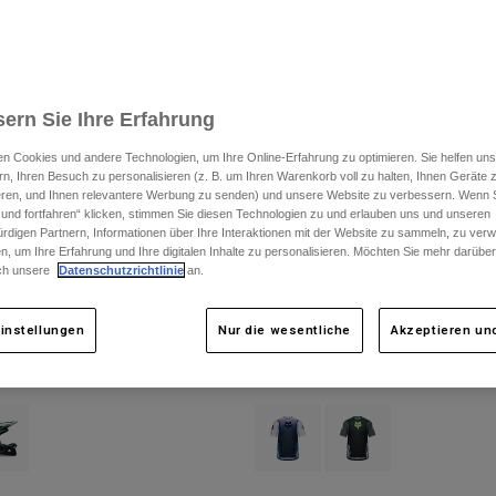
ern Sie Ihre Erfahrung
n Cookies und andere Technologien, um Ihre Online-Erfahrung zu optimieren. Sie helfen uns
rn, Ihren Besuch zu personalisieren (z. B. um Ihren Warenkorb voll zu halten, Ihnen Geräte z
ieren, und Ihnen relevantere Werbung zu senden) und unsere Website zu verbessern. Wenn S
 und fortfahren“ klicken, stimmen Sie diesen Technologien zu und erlauben uns und unseren
rdigen Partnern, Informationen über Ihre Interaktionen mit der Website zu sammeln, zu ve
n, um Ihre Erfahrung und Ihre digitalen Inhalte zu personalisieren. Möchten Sie mehr darübe
ch unsere
Datenschutzrichtlinie
an.
instellungen
Nur die wesentliche
Akzeptieren und
y
Ranger Short Sleeve Jersey Foundry
€ 44,99
type of Mitternachtsblau.
ct swatch type of Salbei Grün.
Product swatch type of Mitternach
Product swatch type of S