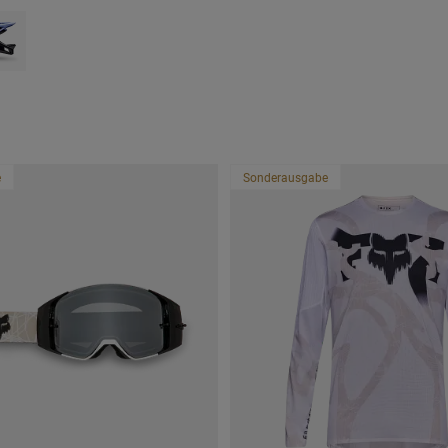
 type of Schwarz.
ct swatch type of Purple Dove.
e
Sonderausgabe