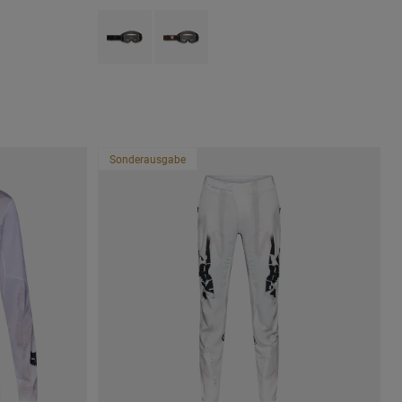
Product swatch type of Schwarz.
Product swatch type of Kakaobraun.
Sonderausgabe