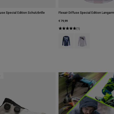
se Special Edition Schutzbrille
Flexair Diffuse Special Edition Langarm
€ 79,99
(1)
Product swatch type of Blaubeere.
Product swatch type of W
e