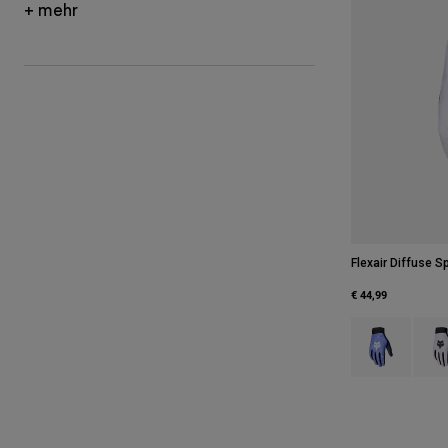
+ mehr
Flexair Diffuse 
€ 44,99
Product swatch 
Produ