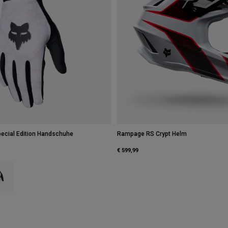
Special Edition Handschuhe
Rampage RS Crypt Helm
€ 599,99
type of Blaubeere.
ct swatch type of Weiß.