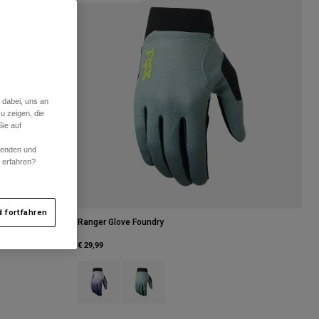
 dabei, uns an
u zeigen, die
ie auf
rwenden und
r erfahren?
 fortfahren
Ranger Glove Foundry
€ 29,99
tsblau.
albei Grün.
Product swatch type of Mitternachtsblau.
Product swatch type of Salbei Grün.