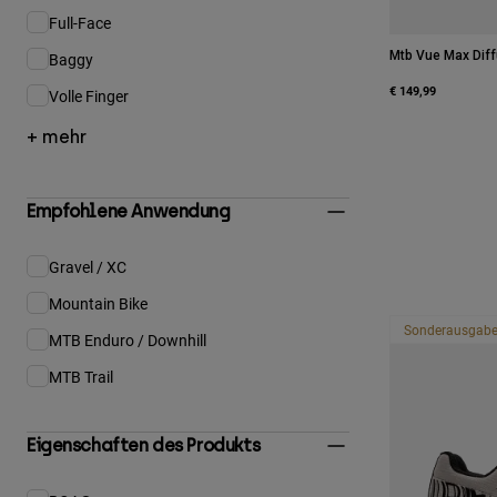
Full-Face
Eingrenzen nach Produktstil: Full-Face
Mtb Vue Max Diffu
Baggy
Eingrenzen nach Produktstil: Baggy
€ 149,99
Volle Finger
Eingrenzen nach Produktstil: Volle Finger
+ mehr
Empfohlene Anwendung
Gravel / XC
Eingrenzen nach Empfohlene Anwendung: Gravel / XC
Mountain Bike
Eingrenzen nach Empfohlene Anwendung: Mountain Bike
Sonderausgab
MTB Enduro / Downhill
Eingrenzen nach Empfohlene Anwendung: MTB Enduro / Downhill
MTB Trail
Eingrenzen nach Empfohlene Anwendung: MTB Trail
Eigenschaften des Produkts