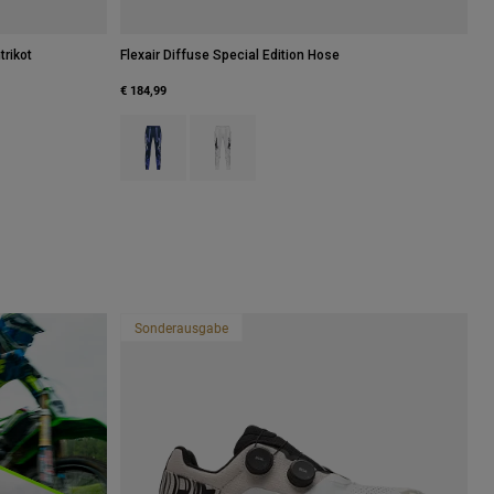
trikot
Flexair Diffuse Special Edition Hose
€ 184,99
Product swatch type of Blaubeere.
Product swatch type of Weiß.
eiß.
Sonderausgabe