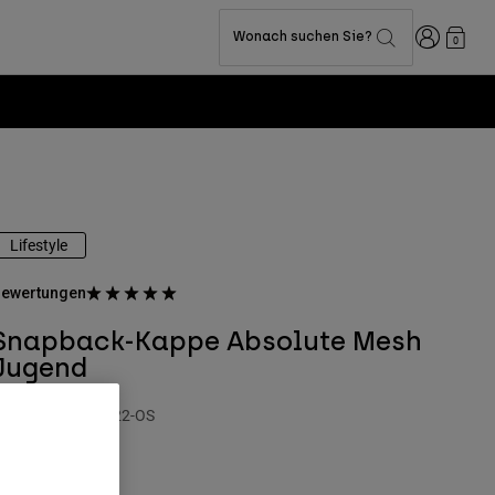
Anmelden
Wonach suchen Sie?
0
Lifestyle
ewertungen
Snapback-Kappe Absolute Mesh
Jugend
rtikelnr.
31802-122-OS
 29,99