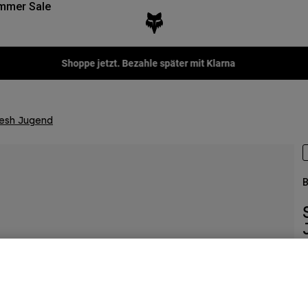
mmer Sale
Shoppe jetzt. Bezahle später mit Klarna
esh Jugend
B
A
€