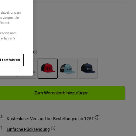
 dabei, uns an
u zeigen, die
ie auf
One Size
rwenden und
r erfahren?
ausgewählt
arben -
Flammenrot
 fortfahren
ausgewählt
Zum Warenkorb hinzufügen
Kostenloser Versand bei Bestellungen ab 125€
Einfache Rücksendung