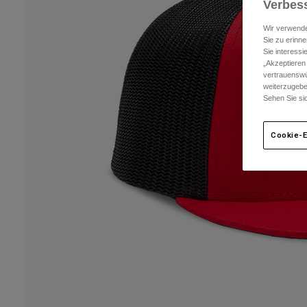
Verbess
Wir verwende
Sie zu erinne
Sie interess
„Akzeptieren
vertrauenswü
weiterzugebe
Sehen Sie si
Cookie-E