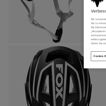
Verbess
Wir verwende
Sie zu erinne
Sie interess
„Akzeptieren
vertrauenswü
weiterzugebe
Sehen Sie si
Cookie-E