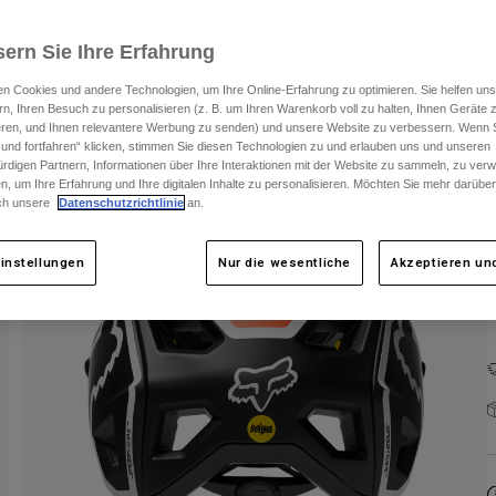
ern Sie Ihre Erfahrung
n Cookies und andere Technologien, um Ihre Online-Erfahrung zu optimieren. Sie helfen uns
rn, Ihren Besuch zu personalisieren (z. B. um Ihren Warenkorb voll zu halten, Ihnen Geräte z
ieren, und Ihnen relevantere Werbung zu senden) und unsere Website zu verbessern. Wenn S
 und fortfahren“ klicken, stimmen Sie diesen Technologien zu und erlauben uns und unseren
rdigen Partnern, Informationen über Ihre Interaktionen mit der Website zu sammeln, zu ve
F
n, um Ihre Erfahrung und Ihre digitalen Inhalte zu personalisieren. Möchten Sie mehr darübe
ch unsere
Datenschutzrichtlinie
an.
instellungen
Nur die wesentliche
Akzeptieren und