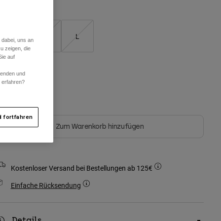
S
M
L
 dabei, uns an
u zeigen, die
ausgewählt
ie auf
rwenden und
arben -
Schwarz
r erfahren?
Nicht auf Lager
 fortfahren
Zum Warenkorb hinzufügen
Kostenloser Versand bei Bestellungen ab 125€
Einfache Rücksendung
Details