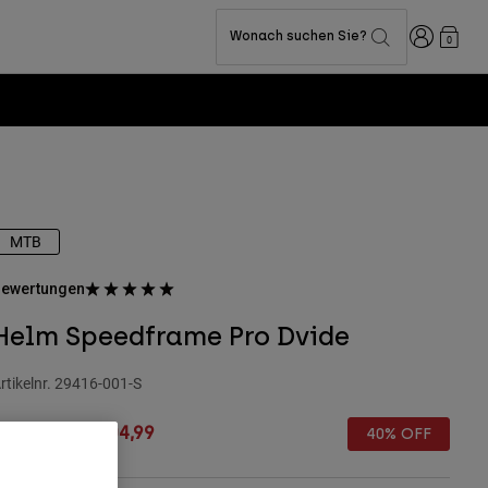
Anmelden
Wonach suchen Sie?
0
MTB
ewertungen
Helm Speedframe Pro Dvide
rtikelnr.
29416-001-S
rice reduced from
to
€ 174,99
€ 104,99
40% OFF