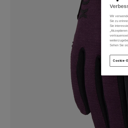
Verbess
Wir verwende
Sie zu erinne
Sie interess
„Akzeptieren
vertrauenswü
weiterzugebe
Sehen Sie si
Cookie-E