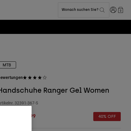
Anmelden
Wonach suchen Sie?
0
MTB
ewertungen
Handschuhe Ranger Gel Women
rtikelnr.
32391-367-S
rice reduced from
to
€ 34,99
€ 20,99
40% OFF