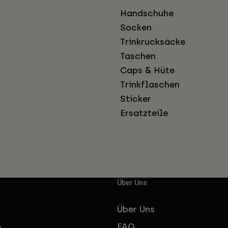
Handschuhe
Socken
Trinkrucksäcke
Taschen
Caps & Hüte
Trinkflaschen
Sticker
Ersatzteile
Über Uns
Über Uns
FAQ
e