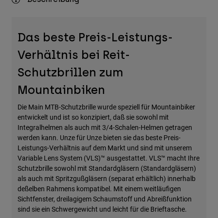
Zubehör
Alles in Accessoires
Das beste Preis-Leistungs-
Taschen & Rucksäcke
Verhältnis bei Reit-
Hüte & Mützen
Schutzbrillen zum
Alle anzeigen
Mountainbiken
Die Main MTB-Schutzbrille wurde speziell für Mountainbiker
entwickelt und ist so konzipiert, daß sie sowohl mit
Integralhelmen als auch mit 3/4-Schalen-Helmen getragen
werden kann. Unze für Unze bieten sie das beste Preis-
Leistungs-Verhältnis auf dem Markt und sind mit unserem
Variable Lens System (VLS)™ ausgestattet. VLS™ macht Ihre
Schutzbrille sowohl mit Standardgläsern (Standardgläsern)
als auch mit Spritzgußgläsern (separat erhältlich) innerhalb
deßelben Rahmens kompatibel. Mit einem weitläufigen
Sichtfenster, dreilagigem Schaumstoff und Abreißfunktion
sind sie ein Schwergewicht und leicht für die Brieftasche.