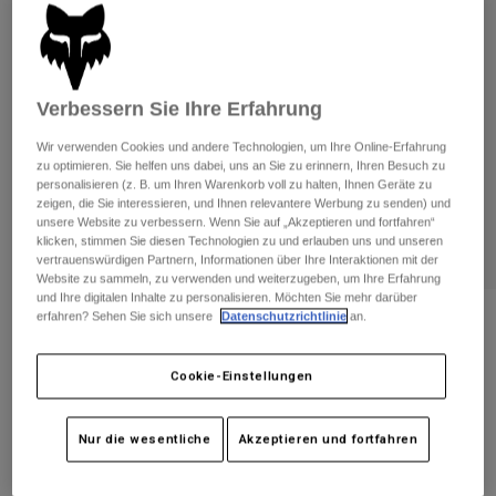
Hosen
Guards
Hosen
Hemden
Hosen
Brillen
Alle anzeigen
Handschuhe
Socken
Kurze Hosen
Verbessern Sie Ihre Erfahrung
Alle anzeigen
Jacken
Wir verwenden Cookies und andere Technologien, um Ihre Online-Erfahrung
Jacken
Damen
zu optimieren. Sie helfen uns dabei, uns an Sie zu erinnern, Ihren Besuch zu
personalisieren (z. B. um Ihren Warenkorb voll zu halten, Ihnen Geräte zu
Protektoren
zeigen, die Sie interessieren, und Ihnen relevantere Werbung zu senden) und
T-Shirts & Tops
Handschuhe
Moto
unsere Website zu verbessern. Wenn Sie auf „Akzeptieren und fortfahren“
Brillen
klicken, stimmen Sie diesen Technologien zu und erlauben uns und unseren
Hoodies und Pullover
vertrauenswürdigen Partnern, Informationen über Ihre Interaktionen mit der
Protektoren
Helme
Jacken
Website zu sammeln, zu verwenden und weiterzugeben, um Ihre Erfahrung
Socken
und Ihre digitalen Inhalte zu personalisieren. Möchten Sie mehr darüber
Jerseys
Hosen
Brillen
erfahren? Sehen Sie sich unsere
Datenschutzrichtlinie
an.
Bewertungen
Hosen
Taschen & Zubehör
Shirts
MTB Main Schutzbrille
Stiefel
Socken
Cookie-Einstellungen
Alle anzeigen
Spare parts
Guards
Artikelnr.
33338-001-OS
Zubehör
Handschuhe
Nur die wesentliche
Akzeptieren und fortfahren
€ 34,99
Kinder
Brillen
Ersatzteile