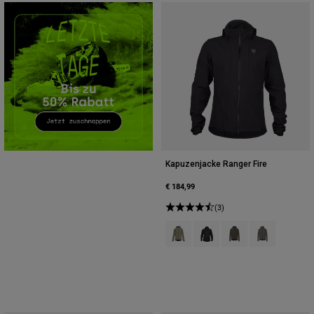
Zubehör
Alles in Accessoires
Taschen & Rucksäcke
Hüte & Mützen
Alle anzeigen
Kapuzenjacke Ranger Fire
€ 184,99
(3)
Product swatch type of Adobe-Rot
Product swatch type of Sch
Product swatch type o
Product swatch