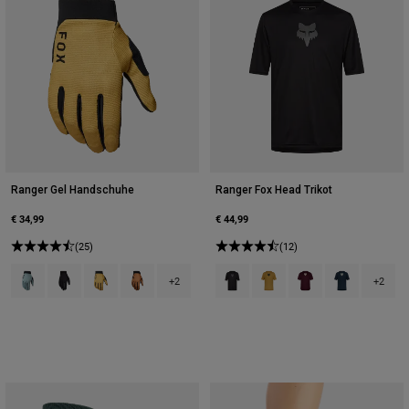
Ranger Gel Handschuhe
Ranger Fox Head Trikot
€ 34,99
€ 44,99
(25)
(12)
Product swatch type of Arctic Blue.
Product swatch type of Schwarz.
Product swatch type of Bronze.
Product swatch type of Karmellbraun.
Product swatch type of Schwarz.
Product swatch type of Bro
Product swatch type 
Product swatch
+2
+2