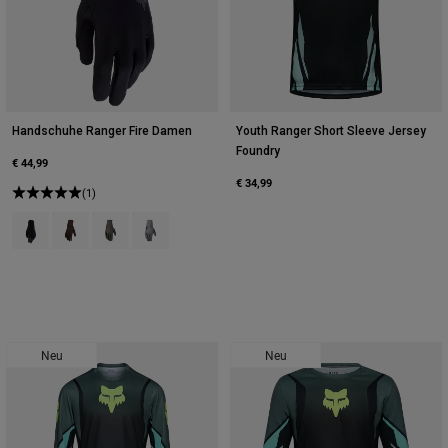
Handschuhe Ranger Fire Damen
Youth Ranger Short Sleeve Jersey
Foundry
€ 44,99
€ 34,99
(1)
Product swatch type of Schwarz.
Product swatch type of Kakaobraun.
Product swatch type of Militärgrün.
Product swatch type of Zinngrau.
Neu
Neu