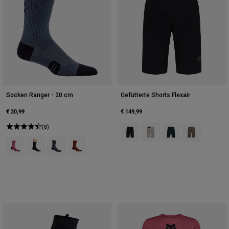
Socken Ranger - 20 cm
Gefütterte Shorts Flexair
€ 20,99
€ 149,99
(8)
Product swatch type of Schwarz.
Product swatch type of Kre
Product swatch type 
Product swatc
Product swatch type of Berry.
Product swatch type of Schwarz.
Product swatch type of Graphitgrau.
Product swatch type of Amber Scarlet.