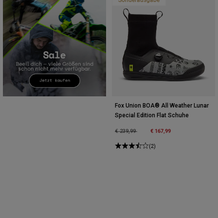
Fox Union BOA® All Weather Lunar
Special Edition Flat Schuhe
Price reduced from
to
€ 167,99
€ 239,99
(2)