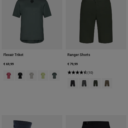
Flexair Trikot
Ranger Shorts
€ 69,99
€ 79,99
Product swatch type of Berry.
Product swatch type of Schwarz.
Product swatch type of Kreideweiß.
Product swatch type of Limonengrün.
Product swatch type of Salbei Grün.
(10)
Product swatch type of Schwarz.
Product swatch type of Dun
Product swatch type 
Product swatch