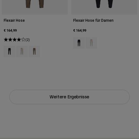
Flexair Hose
Flexair Hose für Damen
€ 164,99
€ 164,99
(2)
Product swatch type of Schwarz.
Product swatch type of Kre
Product swatch type of Schwarz.
Product swatch type of Kreideweiß.
Product swatch type of Muskatnussbraun.
Weitere Ergebnisse