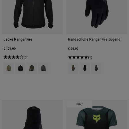
Jacke Ranger Fire
Handschuhe Ranger Fire Jugend
€ 174,99
€ 29,99
(8)
(1)
Product swatch type of Adobe-Rot.
Product swatch type of Schwarz.
Product swatch type of Militärgrün.
Product swatch type of Zinngrau.
Product swatch type of Esche.
Product swatch type of Sch
Product swatch type o
Neu