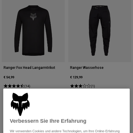
Ranger Fox Head Langarmtrikot
Ranger Wasserhose
€ 54,99
€ 129,99
(14)
(1)
Product swatch type of Schwarz.
Product swatch type of Dunkles Kastanienbraun.
Product swatch type of Tannengrün.
Product swatch type of Salbei Grün.
Product swatch type of Amber Scarlet.
Product swatch type of Schwarz.
Product swatch type of Ka
Product swatch type 
Verbessern Sie Ihre Erfahrung
Wir verwenden Cookies und andere Technologien, um Ihre Online-Erfahrung