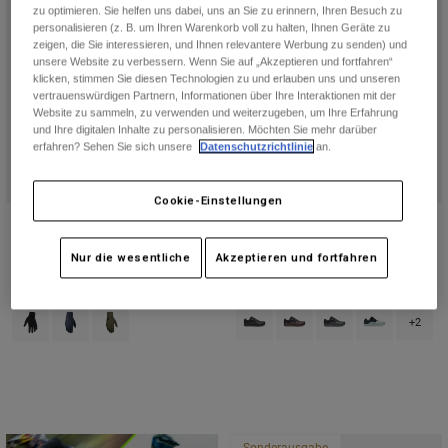
zu optimieren. Sie helfen uns dabei, uns an Sie zu erinnern, Ihren Besuch zu
personalisieren (z. B. um Ihren Warenkorb voll zu halten, Ihnen Geräte zu
zeigen, die Sie interessieren, und Ihnen relevantere Werbung zu senden) und
unsere Website zu verbessern. Wenn Sie auf „Akzeptieren und fortfahren“
klicken, stimmen Sie diesen Technologien zu und erlauben uns und unseren
vertrauenswürdigen Partnern, Informationen über Ihre Interaktionen mit der
Website zu sammeln, zu verwenden und weiterzugeben, um Ihre Erfahrung
und Ihre digitalen Inhalte zu personalisieren. Möchten Sie mehr darüber
erfahren? Sehen Sie sich unsere
Datenschutzrichtlinie
an.
Cookie-Einstellungen
Handschuhe Ranger Water
Fox Union BOA® Klickschuhe
Price reduced from
to
€ 32,99
€ 259,99
€ 54,99
Nur die wesentliche
Akzeptieren und fortfahren
(15)
(5)
Product swatch type of Schwarz.
Product swatch type of Ka
Product swatch type 
Product swatch
Product swatch type of Schwarz.
Product swatch type of Galaxy Blue.
Product swatch type of Olivgrün.
+2
Sonderausgabe