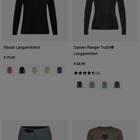
Flexair Langarmtrikot
Damen Ranger TruDri®
Langarmtrikot
€ 79,99
€ 64,99
Product swatch type of Berry.
Product swatch type of Schwarz.
Product swatch type of Kreideweiß.
Product swatch type of Limonengrün.
Product swatch type of Salbei Grün.
(4)
Product swatch type of Schwarz.
Product swatch type of Zin
Product swatch type
Product swatch