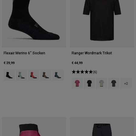
Flexair Merino 6" Socken
Ranger Wordmark Trikot
€ 29,99
€ 44,99
Product swatch type of Schwarz.
Product swatch type of Frostblau.
Product swatch type of Neon-Pink.
Product swatch type of Muskatnussbraun.
Product swatch type of Salbei Grün.
(6)
Product swatch type of Berry.
Product swatch type of Sch
Product swatch type 
Product swatch
+2