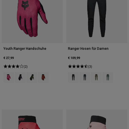
Youth Ranger Handschuhe
Ranger Hosen für Damen
€ 27,99
€ 109,99
(2)
(3)
Product swatch type of Berry.
Product swatch type of Schwarz.
Product swatch type of Militärgrün.
Product swatch type of Amber Scarlet.
Product swatch type of Schwarz.
Product swatch type of Dun
Product swatch type o
Product swatch