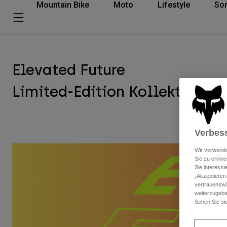
Mountain Bike
Moto
Lifestyle
So
Elevated Future
Limited-Edition Kollektion
Verbess
Wir verwende
Sie zu erinne
Sie interess
„Akzeptieren
vertrauenswü
weiterzugebe
Sehen Sie si