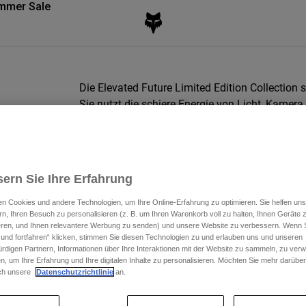
mmer Sale
Die Elevated Future Limited Edition Collection 
Sie nutzt die schiere Energie von Licht, Kamer
ist, zu vermitteln.
Video ansehen
MTB Kollektion
|
Moto Kollektion
|
Lifestyle Kollektion
ern Sie Ihre Erfahrung
n Cookies und andere Technologien, um Ihre Online-Erfahrung zu optimieren. Sie helfen uns
rn, Ihren Besuch zu personalisieren (z. B. um Ihren Warenkorb voll zu halten, Ihnen Geräte z
ieren, und Ihnen relevantere Werbung zu senden) und unsere Website zu verbessern. Wenn S
 und fortfahren“ klicken, stimmen Sie diesen Technologien zu und erlauben uns und unseren
rdigen Partnern, Informationen über Ihre Interaktionen mit der Website zu sammeln, zu ve
n, um Ihre Erfahrung und Ihre digitalen Inhalte zu personalisieren. Möchten Sie mehr darübe
ch unsere
Datenschutzrichtlinie
an.