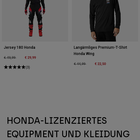
Jersey 180 Honda
Langärmliges Premium-T-Shirt
Honda Wing
Price reduced from
to
€ 29,99
€ 49,99
Price reduced from
to
€ 22,50
€ 44,99
(3)
HONDA-LIZENZIERTES
EQUIPMENT UND KLEIDUNG