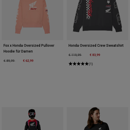
Fox x Honda Oversized Pullover
Honda Oversized Crew Sweatshirt
Hoodie für Damen
Price reduced from
to
€ 83,99
€ 119,99
Price reduced from
to
€ 62,99
€ 89,99
(1)