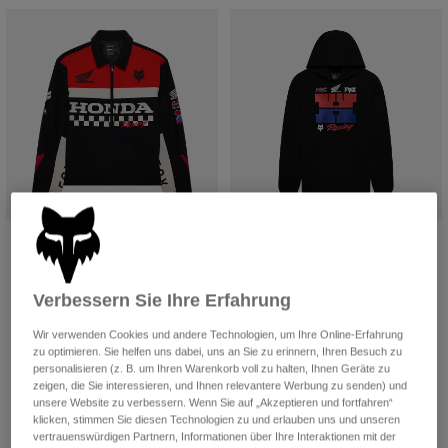
Jacken
Moto entdecken
T-shirts
Socken
Hoodies und Pullover
Alle anzeigen
Product Help
Alle anzeigen
MTB entdecken
Motorradausrüstung Ratgeber
Freizeitkleidung
Product Help
Zubehör
Helm-Pflegeanleitung
MTB Ratgeber
Tops
Stiefel-Pflegeanleitung
Hüte & Mützen
Hoodies und Pullover
Helm-Pflegeanleitung
Taschen & Rucksäcke
Honda Work Jacke
Honda Pullover Hoodie
Jacken
Socken
€ 249,99
€ 89,99
Hosen
Verbessern Sie Ihre Erfahrung
Stickers
(2)
(1)
Kurze Hosen
Product swatch type of Schwarz.
Product swatch type of Off 
Sonstiges Zubehör
Wir verwenden Cookies und andere Technologien, um Ihre Online-Erfahrung
Badehosen
zu optimieren. Sie helfen uns dabei, uns an Sie zu erinnern, Ihren Besuch zu
Alle anzeigen
personalisieren (z. B. um Ihren Warenkorb voll zu halten, Ihnen Geräte zu
Alle anzeigen
zeigen, die Sie interessieren, und Ihnen relevantere Werbung zu senden) und
unsere Website zu verbessern. Wenn Sie auf „Akzeptieren und fortfahren“
klicken, stimmen Sie diesen Technologien zu und erlauben uns und unseren
vertrauenswürdigen Partnern, Informationen über Ihre Interaktionen mit der