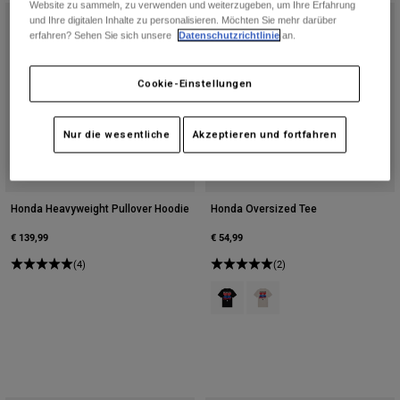
Website zu sammeln, zu verwenden und weiterzugeben, um Ihre Erfahrung
Zubehör
und Ihre digitalen Inhalte zu personalisieren. Möchten Sie mehr darüber
erfahren? Sehen Sie sich unsere
Datenschutzrichtlinie
an.
Alles in Accessoires
Taschen & Rucksäcke
Cookie-Einstellungen
Hüte & Mützen
Nur die wesentliche
Akzeptieren und fortfahren
Alle anzeigen
Honda Heavyweight Pullover Hoodie
Honda Oversized Tee
€ 139,99
€ 54,99
(4)
(2)
Product swatch type of Schwarz.
Product swatch type of Off 