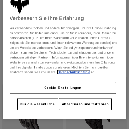
Geländetauglichkeit.
Hosen
ADV-Kollektion ansehen
Guards
Hosen
Hemden
Hosen
Brillen
Verbessern Sie Ihre Erfahrung
Alle anzeigen
Handschuhe
Socken
Kurze Hosen
Wir verwenden Cookies und andere Technologien, um Ihre Online-Erfahrung
Alle anzeigen
zu optimieren. Sie helfen uns dabei, uns an Sie zu erinnern, Ihren Besuch zu
Jacken
personalisieren (z. B. um Ihren Warenkorb voll zu halten, Ihnen Geräte zu
Jacken
Damen
zeigen, die Sie interessieren, und Ihnen relevantere Werbung zu senden) und
unsere Website zu verbessern. Wenn Sie auf „Akzeptieren und fortfahren“
Protektoren
klicken, stimmen Sie diesen Technologien zu und erlauben uns und unseren
T-Shirts & Tops
Handschuhe
Moto
vertrauenswürdigen Partnern, Informationen über Ihre Interaktionen mit der
Brillen
Website zu sammeln, zu verwenden und weiterzugeben, um Ihre Erfahrung
Hoodies und Pullover
und Ihre digitalen Inhalte zu personalisieren. Möchten Sie mehr darüber
Protektoren
Helme
5 Ergebnisse
Filtern und Sortieren
Jacken
erfahren? Sehen Sie sich unsere
Datenschutzrichtlinie
an.
Socken
Jerseys
Neu
Neu
Hosen
Brillen
Hosen
Cookie-Einstellungen
Taschen & Zubehör
Shirts
Stiefel
Socken
Alle anzeigen
Spare parts
Nur die wesentliche
Akzeptieren und fortfahren
Guards
Zubehör
Handschuhe
Kinder
Brillen
Ersatzteile