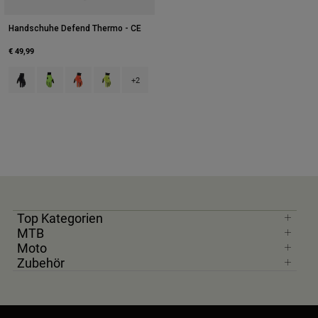
Handschuhe Defend Thermo - CE
€ 49,99
Product swatch type of Schwarz.
Product swatch type of Day Glo Grün.
Product swatch type of Fluoreszierendes Orange.
Product swatch type of Fluoreszierendes Gelb.
+2
Top Kategorien
MTB
Moto
Zubehör