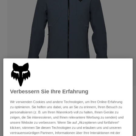
Hosen
Guards
Hosen
Hemden
Hosen
Brillen
Alle anzeigen
Handschuhe
Socken
Kurze Hosen
Alle anzeigen
Jacken
Jacken
Damen
Protektoren
T-Shirts & Tops
Handschuhe
Moto
Brillen
Hoodies und Pullover
Protektoren
Helme
Jacken
Socken
Jerseys
Hosen
Brillen
Verbessern Sie Ihre Erfahrung
Hosen
Taschen & Zubehör
Shirts
Bewertungen
Stiefel
Socken
Wir verwenden Cookies und andere Technologien, um Ihre Online-Erfahrung
Alle anzeigen
Jacke Ranger Fire
zu optimieren. Sie helfen uns dabei, uns an Sie zu erinnern, Ihren Besuch zu
Spare parts
Guards
personalisieren (z. B. um Ihren Warenkorb voll zu halten, Ihnen Geräte zu
Zubehör
zeigen, die Sie interessieren, und Ihnen relevantere Werbung zu senden) und
Handschuhe
Artikelnr.
33772-103-S
unsere Website zu verbessern. Wenn Sie auf „Akzeptieren und fortfahren“
klicken, stimmen Sie diesen Technologien zu und erlauben uns und unseren
Kinder
Brillen
Ersatzteile
vertrauenswürdigen Partnern, Informationen über Ihre Interaktionen mit der
Price reduced from
to
€ 159,99
€ 103,99
35% OFF