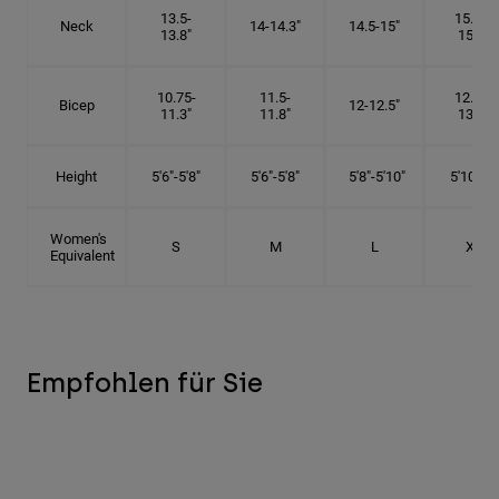
13.5-
15.25-
Neck
14-14.3"
14.5-15"
13.8"
15.5"
10.75-
11.5-
12.75-
Bicep
12-12.5"
11.3"
11.8"
13.3"
Height
5'6"-5'8"
5'6"-5'8"
5'8"-5'10"
5'10"- 6'
Women's
S
M
L
XL
Equivalent
Empfohlen für Sie