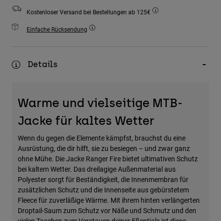
Zubehör
Kostenloser Versand bei Bestellungen ab 125€
Alles in Accessoires
Einfache Rücksendung
Taschen & Rucksäcke
Hüte & Mützen
Details
Alle anzeigen
Warme und vielseitige MTB-
Jacke für kaltes Wetter
Wenn du gegen die Elemente kämpfst, brauchst du eine
Ausrüstung, die dir hilft, sie zu besiegen – und zwar ganz
ohne Mühe. Die Jacke Ranger Fire bietet ultimativen Schutz
bei kaltem Wetter. Das dreilagige Außenmaterial aus
Polyester sorgt für Beständigkeit, die Innenmembran für
zusätzlichen Schutz und die Innenseite aus gebürstetem
Fleece für zuverläßige Wärme. Mit ihrem hinten verlängerten
Droptail-Saum zum Schutz vor Näße und Schmutz und den
vielen Taschen zum Verstauen deiner Eßentials ist diese