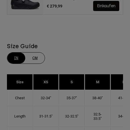
€ 279,99
Einkaufen
Size Guide
IN
CM
Size
XS
S
M
L
Chest
32-34"
35-37"
38-40"
41-43"
32.5-
Length
31-31.5"
32-32.5"
34-35"
33.5"