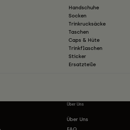
Handschuhe
Socken
Trinkrucksäcke
Taschen
Caps & Hüte
Trinkflaschen
Sticker
Ersatzteile
Über Uns
Über Uns
FAQ
e