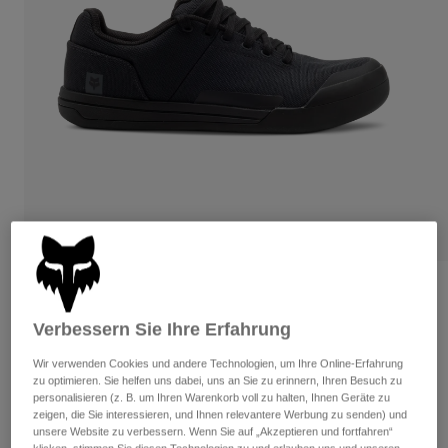
Hosen
Guards
Hosen
Hemden
Hosen
Brillen
Alle anzeigen
Handschuhe
Socken
Kurze Hosen
Alle anzeigen
Jacken
Jacken
Damen
Protektoren
T-Shirts & Tops
Handschuhe
Moto
Brillen
Hoodies und Pullover
Protektoren
Helme
Jacken
Socken
Jerseys
Hosen
Brillen
Bewertungen
Hosen
Taschen & Zubehör
Shirts
Verbessern Sie Ihre Erfahrung
Schuhe Fox Union Canvas
Stiefel
Socken
Alle anzeigen
Spare parts
Guards
Wir verwenden Cookies und andere Technologien, um Ihre Online-Erfahrung
Artikelnr.
29860-001-46
Zubehör
zu optimieren. Sie helfen uns dabei, uns an Sie zu erinnern, Ihren Besuch zu
Handschuhe
personalisieren (z. B. um Ihren Warenkorb voll zu halten, Ihnen Geräte zu
€ 119,99
zeigen, die Sie interessieren, und Ihnen relevantere Werbung zu senden) und
Kinder
Brillen
Ersatzteile
unsere Website zu verbessern. Wenn Sie auf „Akzeptieren und fortfahren“