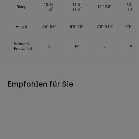
10.75-
11.5-
12.75-
Bicep
12-12.5"
11.3"
11.8"
13.3"
Height
5'6"-5'8"
5'6"-5'8"
5'8"-5'10"
5'10"- 6'
Women's
S
M
L
XL
Equivalent
Empfohlen für Sie