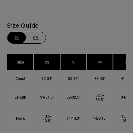
Size Guide
IN
CM
Size
XS
S
M
L
Chest
32-34"
35-37"
38-40"
41-43"
32.5-
Length
31-31.5"
32-32.5"
34-35"
33.5"
13.5-
15.25-
Neck
14-14.3"
14.5-15"
13.8"
15.5"