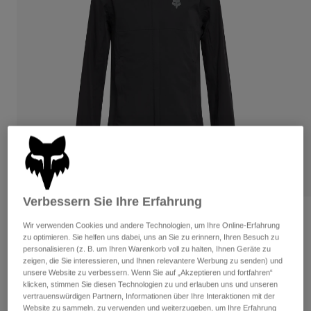
Hosen
Guards
Hosen
Hemden
Hosen
Brillen
Alle anzeigen
Handschuhe
Socken
Kurze Hosen
Alle anzeigen
Jacken
Jacken
Damen
Protektoren
T-Shirts & Tops
Handschuhe
Moto
Brillen
Hoodies und Pullover
Protektoren
Helme
Jacken
Socken
Jerseys
Hosen
Brillen
Verbessern Sie Ihre Erfahrung
Hosen
Taschen & Zubehör
Shirts
Bewertungen
Wir verwenden Cookies und andere Technologien, um Ihre Online-Erfahrung
Stiefel
Socken
zu optimieren. Sie helfen uns dabei, uns an Sie zu erinnern, Ihren Besuch zu
Alle anzeigen
Ranger 2,5-Lagen-Wasserjacke
personalisieren (z. B. um Ihren Warenkorb voll zu halten, Ihnen Geräte zu
Spare parts
Guards
zeigen, die Sie interessieren, und Ihnen relevantere Werbung zu senden) und
Zubehör
unsere Website zu verbessern. Wenn Sie auf „Akzeptieren und fortfahren“
Handschuhe
Artikelnr.
36251-001-L
klicken, stimmen Sie diesen Technologien zu und erlauben uns und unseren
Kinder
Brillen
vertrauenswürdigen Partnern, Informationen über Ihre Interaktionen mit der
Ersatzteile
€ 129,99
Website zu sammeln, zu verwenden und weiterzugeben, um Ihre Erfahrung