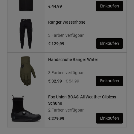
€ 44,99
Einkaufen
Ranger Wasserhose
3 Farben verfügbar
€ 129,99
Einkaufen
Handschuhe Ranger Water
3 Farben verfügbar
Price reduced from
to
€ 32,99
€ 54,99
Einkaufen
Fox Union BOA® All Weather Clipless
Schuhe
2 Farben verfügbar
€ 279,99
Einkaufen