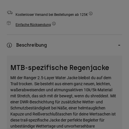
Zubehör
Kostenloser Versand bei Bestellungen ab 125€
Alles in Accessoires
Einfache Rücksendung
Taschen & Rucksäcke
Hüte & Mützen
Alle anzeigen
Beschreibung
MTB-spezifische Regenjacke
Mit der Ranger 2.5-Layer Water Jacke bleibst du auf dem
Trail trocken. Sie besteht aus einem ganz neuen, leichten,
waßerabweisenden und atmungsaktiven 10k/5k-Material
mit Stretch, das sich mit dir bewegt, wenn du shreddest. Mit
einer DWR-Beschichtung für zusätzliche Wetter- und
Schmutzbeständigkeit bei Näße, einer helmtauglichen
Kapuze und Reißverschlußtaschen für deine Wertsachen ist
diese trail-spezifische Jacke der perfekte Begleiter für
unbeständige Wettertage und unvorhersehbare