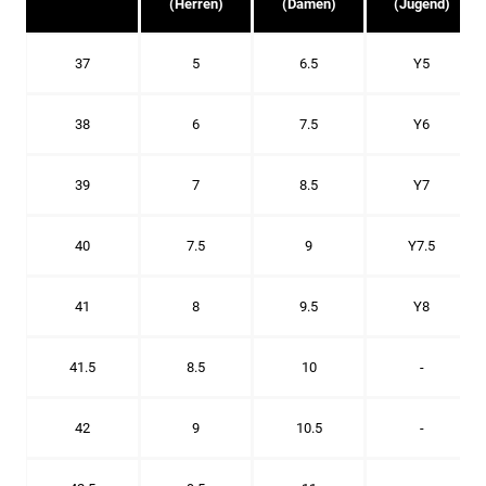
(Herren)
(Damen)
(Jugend)
37
5
6.5
Y5
38
6
7.5
Y6
39
7
8.5
Y7
40
7.5
9
Y7.5
41
8
9.5
Y8
41.5
8.5
10
-
42
9
10.5
-