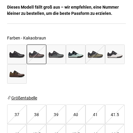
Jacken
Moto entdecken
T-shirts
Dieses Modell fällt groß aus – wir empfehlen, eine Nummer
Socken
kleiner zu bestellen, um die beste Passform zu erzielen.
Hoodies und Pullover
Alle anzeigen
Product Help
Alle anzeigen
MTB entdecken
Motorradausrüstung Ratgeber
Farben -
Kakaobraun
Freizeitkleidung
Product Help
Zubehör
Helm-Pflegeanleitung
MTB Ratgeber
Tops
Stiefel-Pflegeanleitung
Hüte & Mützen
ausgewählt
Hoodies und Pullover
Helm-Pflegeanleitung
Taschen & Rucksäcke
Jacken
Socken
Hosen
Stickers
Kurze Hosen
Größentabelle
Sonstiges Zubehör
Badehosen
Alle anzeigen
Alle anzeigen
37
38
39
40
41
41.5