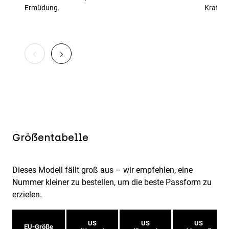
Ermüdung.
Kraftüb
Größentabelle
Dieses Modell fällt groß aus – wir empfehlen, eine
Nummer kleiner zu bestellen, um die beste Passform zu
erzielen.
US
US
US
EU-Größe