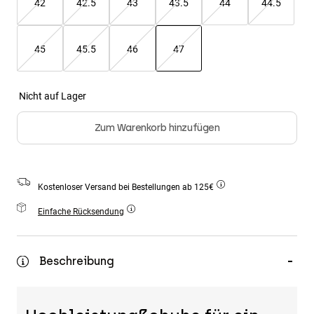
42
42.5
43
43.5
44
44.5
Zubehör
Alles in Accessoires
45
45.5
46
47
Taschen & Rucksäcke
ausgewählt
Hüte & Mützen
Nicht auf Lager
Alle anzeigen
Zum Warenkorb hinzufügen
Kostenloser Versand bei Bestellungen ab 125€
Einfache Rücksendung
Beschreibung