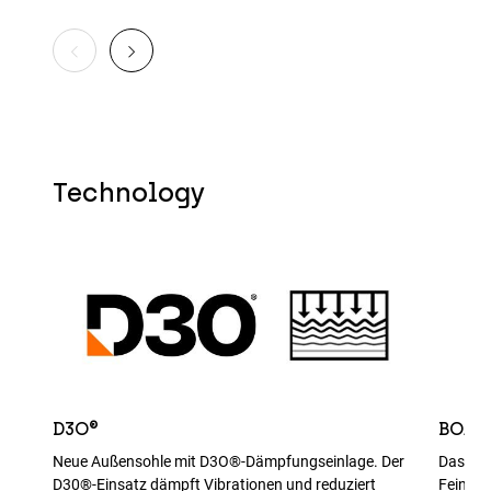
Technology
D3O®
BOA®
Neue Außensohle mit D3O®-Dämpfungseinlage. Der
Das dua
D30®-Einsatz dämpft Vibrationen und reduziert
Feinjus