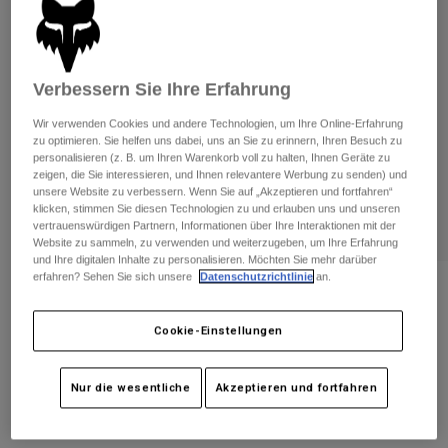
Hosen
Guards
Hosen
Hemden
Hosen
Brillen
Alle anzeigen
Handschuhe
Socken
Verbessern Sie Ihre Erfahrung
Kurze Hosen
Alle anzeigen
Jacken
Wir verwenden Cookies und andere Technologien, um Ihre Online-Erfahrung
Jacken
zu optimieren. Sie helfen uns dabei, uns an Sie zu erinnern, Ihren Besuch zu
Damen
personalisieren (z. B. um Ihren Warenkorb voll zu halten, Ihnen Geräte zu
Protektoren
zeigen, die Sie interessieren, und Ihnen relevantere Werbung zu senden) und
T-Shirts & Tops
Handschuhe
Moto
unsere Website zu verbessern. Wenn Sie auf „Akzeptieren und fortfahren“
klicken, stimmen Sie diesen Technologien zu und erlauben uns und unseren
Brillen
Hoodies und Pullover
vertrauenswürdigen Partnern, Informationen über Ihre Interaktionen mit der
Protektoren
Helme
Website zu sammeln, zu verwenden und weiterzugeben, um Ihre Erfahrung
Jacken
und Ihre digitalen Inhalte zu personalisieren. Möchten Sie mehr darüber
Socken
Jerseys
erfahren? Sehen Sie sich unsere
Datenschutzrichtlinie
an.
Hosen
Brillen
Bewertungen
Hosen
Taschen & Zubehör
Shirts
Kappe Adapt
Cookie-Einstellungen
Stiefel
Socken
Alle anzeigen
Spare parts
Guards
Artikelnr.
32680
Zubehör
Nur die wesentliche
Akzeptieren und fortfahren
Handschuhe
Price reduced from
to
€ 49,99
€ 34,99
30% OFF
Kinder
Brillen
Ersatzteile