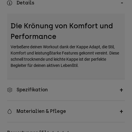
Details
Zubehör
Alles in Accessoires
Die Krönung von Komfort und
Taschen & Rucksäcke
Performance
Hüte & Mützen
Alle anzeigen
Verbeßere deinen Workout dank der Kappe Adapt, die Stil,
Komfort und leistungßtarke Features gekonnt vereint. Diese
schnell trocknende und leichte Kappe ist der perfekte
Begleiter für deinen aktiven Lebenßtil.
Spezifikation
Materialien & Pflege