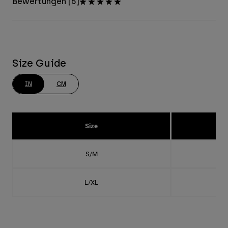
Bewertungen [5]
Size Guide
IN
CM
Size
S/M
L/XL